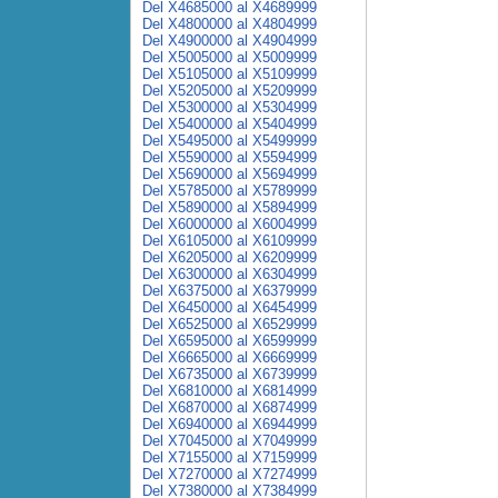
Del X4685000 al X4689999
Del X4800000 al X4804999
Del X4900000 al X4904999
Del X5005000 al X5009999
Del X5105000 al X5109999
Del X5205000 al X5209999
Del X5300000 al X5304999
Del X5400000 al X5404999
Del X5495000 al X5499999
Del X5590000 al X5594999
Del X5690000 al X5694999
Del X5785000 al X5789999
Del X5890000 al X5894999
Del X6000000 al X6004999
Del X6105000 al X6109999
Del X6205000 al X6209999
Del X6300000 al X6304999
Del X6375000 al X6379999
Del X6450000 al X6454999
Del X6525000 al X6529999
Del X6595000 al X6599999
Del X6665000 al X6669999
Del X6735000 al X6739999
Del X6810000 al X6814999
Del X6870000 al X6874999
Del X6940000 al X6944999
Del X7045000 al X7049999
Del X7155000 al X7159999
Del X7270000 al X7274999
Del X7380000 al X7384999