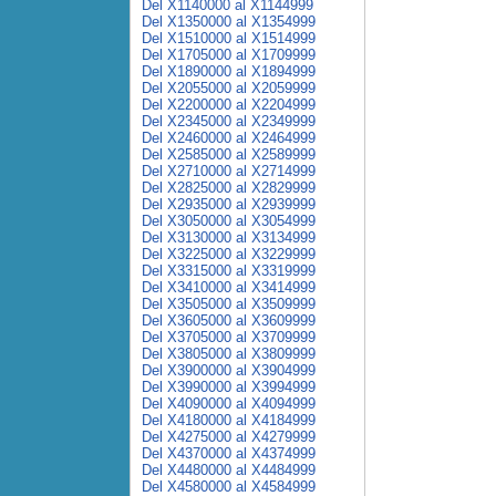
Del X1140000 al X1144999
Del X1350000 al X1354999
Del X1510000 al X1514999
Del X1705000 al X1709999
Del X1890000 al X1894999
Del X2055000 al X2059999
Del X2200000 al X2204999
Del X2345000 al X2349999
Del X2460000 al X2464999
Del X2585000 al X2589999
Del X2710000 al X2714999
Del X2825000 al X2829999
Del X2935000 al X2939999
Del X3050000 al X3054999
Del X3130000 al X3134999
Del X3225000 al X3229999
Del X3315000 al X3319999
Del X3410000 al X3414999
Del X3505000 al X3509999
Del X3605000 al X3609999
Del X3705000 al X3709999
Del X3805000 al X3809999
Del X3900000 al X3904999
Del X3990000 al X3994999
Del X4090000 al X4094999
Del X4180000 al X4184999
Del X4275000 al X4279999
Del X4370000 al X4374999
Del X4480000 al X4484999
Del X4580000 al X4584999