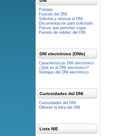
DNI
Portada
Función del DNI
Solicitar y renovar el DNI
Documentación para solicitarlo
Países que permiten viajar
Periodo de validez del DNI
DNI electrónico (DNIe)
Características DNI electrónico
¿Qué es el DNI electrónico?
Ventajas del DNI electrónico
Curiosidades del DNI
Curiosidades del DNI
Obtener la letra del DNI
Lista NIE