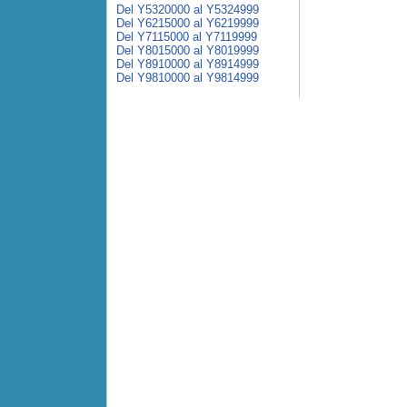
Del Y5320000 al Y5324999
Del Y6215000 al Y6219999
Del Y7115000 al Y7119999
Del Y8015000 al Y8019999
Del Y8910000 al Y8914999
Del Y9810000 al Y9814999