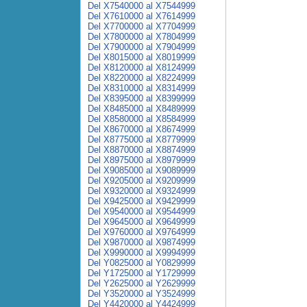
Del X7540000 al X7544999
Del X7610000 al X7614999
Del X7700000 al X7704999
Del X7800000 al X7804999
Del X7900000 al X7904999
Del X8015000 al X8019999
Del X8120000 al X8124999
Del X8220000 al X8224999
Del X8310000 al X8314999
Del X8395000 al X8399999
Del X8485000 al X8489999
Del X8580000 al X8584999
Del X8670000 al X8674999
Del X8775000 al X8779999
Del X8870000 al X8874999
Del X8975000 al X8979999
Del X9085000 al X9089999
Del X9205000 al X9209999
Del X9320000 al X9324999
Del X9425000 al X9429999
Del X9540000 al X9544999
Del X9645000 al X9649999
Del X9760000 al X9764999
Del X9870000 al X9874999
Del X9990000 al X9994999
Del Y0825000 al Y0829999
Del Y1725000 al Y1729999
Del Y2625000 al Y2629999
Del Y3520000 al Y3524999
Del Y4420000 al Y4424999