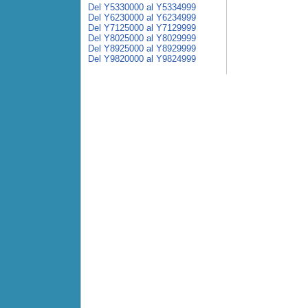
Del Y5330000 al Y5334999
Del Y6230000 al Y6234999
Del Y7125000 al Y7129999
Del Y8025000 al Y8029999
Del Y8925000 al Y8929999
Del Y9820000 al Y9824999