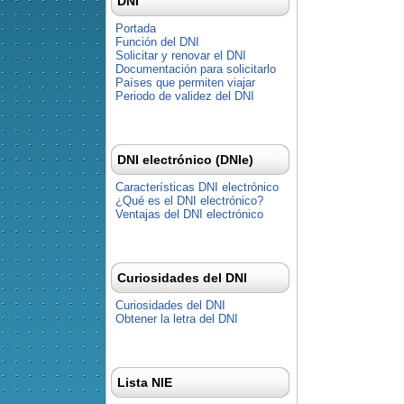
DNI
Portada
Función del DNI
Solicitar y renovar el DNI
Documentación para solicitarlo
Países que permiten viajar
Periodo de validez del DNI
DNI electrónico (DNIe)
Características DNI electrónico
¿Qué es el DNI electrónico?
Ventajas del DNI electrónico
Curiosidades del DNI
Curiosidades del DNI
Obtener la letra del DNI
Lista NIE