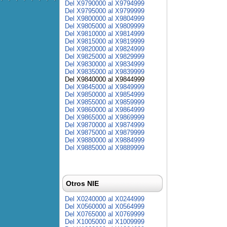
Del X9790000 al X9794999
Del X9795000 al X9799999
Del X9800000 al X9804999
Del X9805000 al X9809999
Del X9810000 al X9814999
Del X9815000 al X9819999
Del X9820000 al X9824999
Del X9825000 al X9829999
Del X9830000 al X9834999
Del X9835000 al X9839999
Del X9840000 al X9844999
Del X9845000 al X9849999
Del X9850000 al X9854999
Del X9855000 al X9859999
Del X9860000 al X9864999
Del X9865000 al X9869999
Del X9870000 al X9874999
Del X9875000 al X9879999
Del X9880000 al X9884999
Del X9885000 al X9889999
Otros NIE
Del X0240000 al X0244999
Del X0560000 al X0564999
Del X0765000 al X0769999
Del X1005000 al X1009999