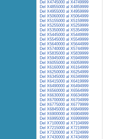
Del X4745000 al X4749999
Del X4855000 al X4859999
Del X4955000 al X4959999
Del X5060000 al X5064999
Del X5155000 al X5159999
Del X5255000 al X5259999
Del X5350000 al X5354999
Del X5445000 al X5449999
Del X5545000 al X5549999
Del X5640000 al X5644999
Del X5740000 al X5744999
Del X5835000 al X5839999
Del X5945000 al X5949999
Del X6055000 al X6059999
Del X6160000 al X6164999
Del X6250000 al X6254999
Del X6345000 al X6349999
Del X6415000 al X6419999
Del X6490000 al X6494999
Del X6560000 al X6564999
Del X6630000 al X6634999
Del X6700000 al X6704999
Del X6775000 al X6779999
Del X6845000 al X6849999
Del X6900000 al X6904999
Del X6995000 al X6999999
Del X7100000 al X7104999
Del X7215000 al X7219999
Del X7320000 al X7324999
Del X7430000 al X7434999