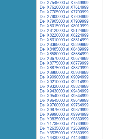
Del X7545000 al X7549999
Del X7610000 al X7614999
Del X7705000 al X7709999
Del X7800000 al X7804999
Del X7905000 al X7909999
Del X8015000 al X8019999
Del X8120000 al X8124999
Del X8220000 al X8224999
Del X8310000 al X8314999
Del X8395000 al X8399999
Del X8485000 al X8489999
Del X8580000 al X8584999
Del X8670000 al X8674999
Del X8775000 al X8779999
Del X8875000 al X8879999
Del X8980000 al X8984999
Del X9090000 al X9094999
Del X9210000 al X9214999
Del X9320000 al X9324999
Del X9430000 al X9434999
Del X9540000 al X9544999
Del X9645000 al X9649999
Del X9760000 al X9764999
Del X9875000 al X9879999
Del X9990000 al X9994999
Del Y0835000 al Y0839999
Del Y1735000 al Y1739999
Del Y2635000 al Y2639999
Del Y3535000 al Y3539999
Del Y4430000 al Y4434999