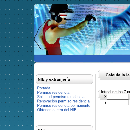
Calcula la l
NIE y extranjería
Portada
Introduce los 7 
Permiso residencia
Solicitud permiso residencia
X
Renovación permiso residencia
Y
Permiso residencia permanente
Obtener la letra del NIE