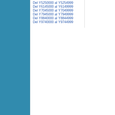
Del Y5250000 al Y5254999
Del Y6145000 al Y6149999
Del Y7045000 al Y7049999
Del Y7945000 al Y7949999
Del Y8840000 al Y8844999
Del Y9740000 al Y9744999