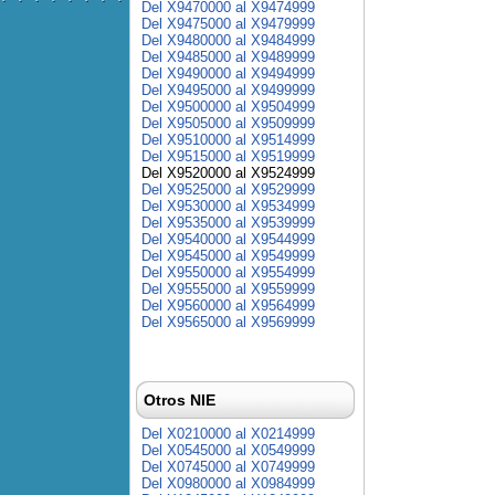
Del X9470000 al X9474999
Del X9475000 al X9479999
Del X9480000 al X9484999
Del X9485000 al X9489999
Del X9490000 al X9494999
Del X9495000 al X9499999
Del X9500000 al X9504999
Del X9505000 al X9509999
Del X9510000 al X9514999
Del X9515000 al X9519999
Del X9520000 al X9524999
Del X9525000 al X9529999
Del X9530000 al X9534999
Del X9535000 al X9539999
Del X9540000 al X9544999
Del X9545000 al X9549999
Del X9550000 al X9554999
Del X9555000 al X9559999
Del X9560000 al X9564999
Del X9565000 al X9569999
Otros NIE
Del X0210000 al X0214999
Del X0545000 al X0549999
Del X0745000 al X0749999
Del X0980000 al X0984999