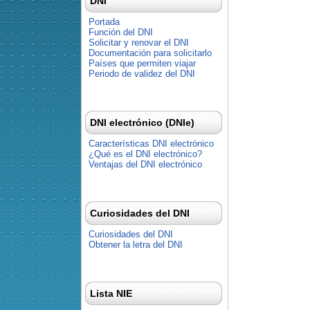
DNI
Portada
Función del DNI
Solicitar y renovar el DNI
Documentación para solicitarlo
Países que permiten viajar
Periodo de validez del DNI
DNI electrónico (DNIe)
Características DNI electrónico
¿Qué es el DNI electrónico?
Ventajas del DNI electrónico
Curiosidades del DNI
Curiosidades del DNI
Obtener la letra del DNI
Lista NIE