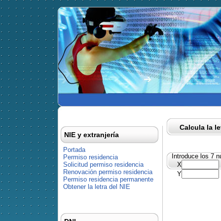
Calcula la l
NIE y extranjería
Portada
Introduce los 7 
Permiso residencia
Solicitud permiso residencia
X
Renovación permiso residencia
Y
Permiso residencia permanente
Obtener la letra del NIE