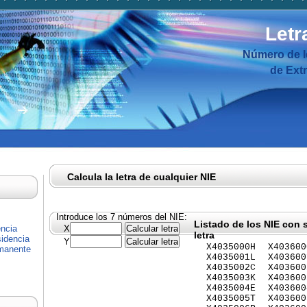
Letr
Número de I
de Ext
Calcula la letra de cualquier NIE
Introduce los 7 números del NIE:
Listado de los NIE con 
encia
X
letra
idencia
Y
X4035000H
X403600
rmanente
X4035001L
X403600
X4035002C
X403600
X4035003K
X403600
X4035004E
X403600
X4035005T
X403600