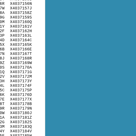
6R
X4037156N
7W
X4037157J
8A
X4037158Z
9G
X4037159S
0M
X4037160Q
1Y
X4037161V
2F
X4037162H
3P
X4037163L
4D
X4037164C
5X
X4037165K
6B
X4037166E
7N
X4037167T
8J
X4037168R
9Z
X4037169W
0S
X4037170A
1Q
X4037171G
2V
X4037172M
3H
X4037173Y
4L
X4037174F
5C
X4037175P
6K
X4037176D
7E
X4037177X
8T
X4037178B
9R
X4037179N
0W
X4037180J
1A
X4037181Z
2G
X4037182S
3M
X4037183Q
4Y
X4037184V
5F
X4037185H