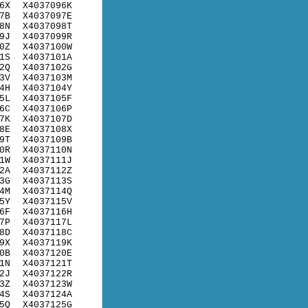
6X
X4037096K
7B
X4037097E
8N
X4037098T
9J
X4037099R
0Z
X4037100W
1S
X4037101A
2Q
X4037102G
3V
X4037103M
4H
X4037104Y
5L
X4037105F
6C
X4037106P
7K
X4037107D
8E
X4037108X
9T
X4037109B
0R
X4037110N
1W
X4037111J
2A
X4037112Z
3G
X4037113S
4M
X4037114Q
5Y
X4037115V
6F
X4037116H
7P
X4037117L
8D
X4037118C
9X
X4037119K
0B
X4037120E
1N
X4037121T
2J
X4037122R
3Z
X4037123W
4S
X4037124A
5Q
X4037125G