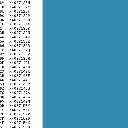
6V
X4037126M
7H
X4037127Y
8L
X4037128F
9C
X4037129P
0K
X4037130D
1E
X4037131X
2T
X4037132B
3R
X4037133N
4W
X4037134J
5A
X4037135Z
6G
X4037136S
7M
X4037137Q
8Y
X4037138V
9F
X4037139H
0P
X4037140L
1D
X4037141C
2X
X4037142K
3B
X4037143E
4N
X4037144T
5J
X4037145R
6Z
X4037146W
7S
X4037147A
8Q
X4037148G
9V
X4037149M
0H
X4037150Y
1L
X4037151F
2C
X4037152P
3K
X4037153D
4E
X4037154X
5T
X4037155B