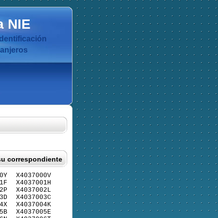
a
NIE
dentificación
ranjeros
su correspondiente
0Y
X4037000V
1F
X4037001H
2P
X4037002L
3D
X4037003C
4X
X4037004K
5B
X4037005E