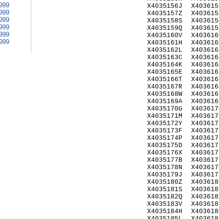
999
X4035156J
X403615
999
X4035157Z
X403615
999
X4035158S
X403615
999
X4035159Q
X403615
999
X4035160V
X403616
999
X4035161H
X403616
X4035162L
X403616
X4035163C
X403616
X4035164K
X403616
X4035165E
X403616
X4035166T
X403616
X4035167R
X403616
X4035168W
X403616
X4035169A
X403616
X4035170G
X403617
X4035171M
X403617
X4035172Y
X403617
X4035173F
X403617
X4035174P
X403617
X4035175D
X403617
X4035176X
X403617
X4035177B
X403617
X4035178N
X403617
X4035179J
X403617
X4035180Z
X403618
X4035181S
X403618
X4035182Q
X403618
X4035183V
X403618
X4035184H
X403618
X4035185L
X403618