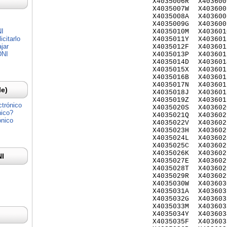
X4035006R
X403600
X4035007W
X403600
X4035008A
X403600
X4035009G
X403600
NI
X4035010M
X403601
citarlo
X4035011Y
X403601
jar
X4035012F
X403601
DNI
X4035013P
X403601
X4035014D
X403601
X4035015X
X403601
X4035016B
X403601
X4035017N
X403601
Ie)
X4035018J
X403601
X4035019Z
X403601
ctrónico
X4035020S
X403602
nico?
X4035021Q
X403602
ónico
X4035022V
X403602
X4035023H
X403602
X4035024L
X403602
X4035025C
X403602
X4035026K
X403602
NI
X4035027E
X403602
X4035028T
X403602
X4035029R
X403602
X4035030W
X403603
X4035031A
X403603
X4035032G
X403603
X4035033M
X403603
X4035034Y
X403603
X4035035F
X403603