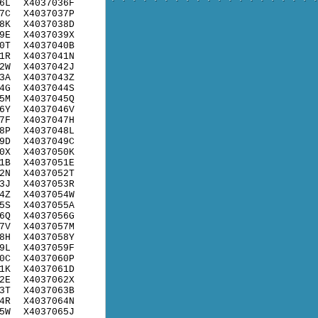
6L
X4037036F
7C
X4037037P
8K
X4037038D
9E
X4037039X
0T
X4037040B
1R
X4037041N
2W
X4037042J
3A
X4037043Z
4G
X4037044S
5M
X4037045Q
6Y
X4037046V
7F
X4037047H
8P
X4037048L
9D
X4037049C
0X
X4037050K
1B
X4037051E
2N
X4037052T
3J
X4037053R
4Z
X4037054W
5S
X4037055A
6Q
X4037056G
7V
X4037057M
8H
X4037058Y
9L
X4037059F
0C
X4037060P
1K
X4037061D
2E
X4037062X
3T
X4037063B
4R
X4037064N
5W
X4037065J