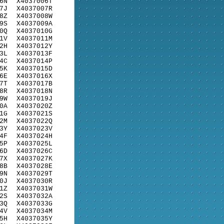
6N
X4037006T
7J
X4037007R
8Z
X4037008W
9S
X4037009A
0Q
X4037010G
1V
X4037011M
2H
X4037012Y
3L
X4037013F
4C
X4037014P
5K
X4037015D
6E
X4037016X
7T
X4037017B
8R
X4037018N
9W
X4037019J
0A
X4037020Z
1G
X4037021S
2M
X4037022Q
3Y
X4037023V
4F
X4037024H
5P
X4037025L
6D
X4037026C
7X
X4037027K
8B
X4037028E
9N
X4037029T
0J
X4037030R
1Z
X4037031W
2S
X4037032A
3Q
X4037033G
4V
X4037034M
5H
X4037035Y