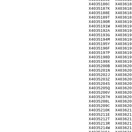
X4035186C
X403618
X4035187K
X403618
X4035188E
X403618
X4035189T
X403618
X4035190R
X403619
X4035191W
X403619
X4035192A
X403619
X4035193G
X403619
X4035194M
X403619
X4035195Y
X403619
X4035196F
X403619
X4035197P
X403619
X4035198D
X403619
X4035199X
X403619
X4035200B
X403620
X4035201N
X403620
X4035202J
X403620
X4035203Z
X403620
X4035204S
X403620
X4035205Q
X403620
X4035206V
X403620
X4035207H
X403620
X4035208L
X403620
X4035209C
X403620
X4035210K
X403621
X4035211E
X403621
X4035212T
X403621
X4035213R
X403621
X4035214W
X403621