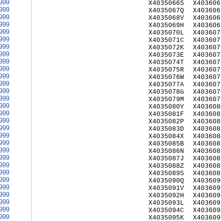
999
X4035066S
X403606
999
X4035067Q
X403606
999
X4035068V
X403606
999
X4035069H
X403606
999
X4035070L
X403607
999
X4035071C
X403607
999
X4035072K
X403607
999
X4035073E
X403607
999
X4035074T
X403607
999
X4035075R
X403607
999
X4035076W
X403607
999
X4035077A
X403607
999
X4035078G
X403607
999
X4035079M
X403607
999
X4035080Y
X403608
999
X4035081F
X403608
999
X4035082P
X403608
999
X4035083D
X403608
999
X4035084X
X403608
999
X4035085B
X403608
999
X4035086N
X403608
999
X4035087J
X403608
999
X4035088Z
X403608
999
X4035089S
X403608
999
X4035090Q
X403609
999
X4035091V
X403609
999
X4035092H
X403609
999
X4035093L
X403609
999
X4035094C
X403609
999
X4035095K
X403609