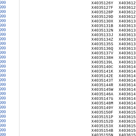
999
X4035126Y
X403612
999
X4035127F
X403612
999
X4035128P
X403612
999
X4035129D
X403612
999
X4035130X
X403613
999
X4035131B
X403613
999
X4035132N
X403613
999
X4035133J
X403613
999
X4035134Z
X403613
999
X4035135S
X403613
999
X4035136Q
X403613
999
X4035137V
X403613
999
X4035138H
X403613
999
X4035139L
X403613
999
X4035140C
X403614
999
X4035141K
X403614
999
X4035142E
X403614
999
X4035143T
X403614
999
X4035144R
X403614
999
X4035145W
X403614
999
X4035146A
X403614
999
X4035147G
X403614
999
X4035148M
X403614
999
X4035149Y
X403614
999
X4035150F
X403615
999
X4035151P
X403615
999
X4035152D
X403615
999
X4035153X
X403615
999
X4035154B
X403615
999
X4035155N
X403615