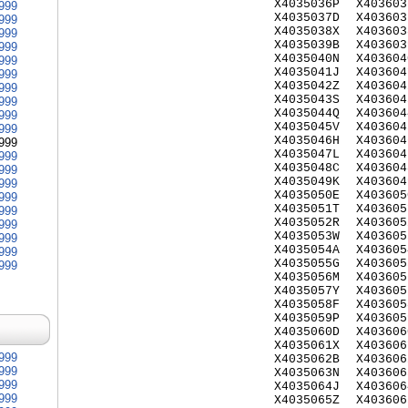
X4035036P
X403603
999
X4035037D
X403603
999
X4035038X
X403603
999
X4035039B
X403603
999
X4035040N
X403604
999
X4035041J
X403604
999
X4035042Z
X403604
999
X4035043S
X403604
999
X4035044Q
X403604
999
X4035045V
X403604
999
X4035046H
X403604
999
X4035047L
X403604
999
X4035048C
X403604
999
X4035049K
X403604
999
X4035050E
X403605
999
X4035051T
X403605
999
X4035052R
X403605
999
X4035053W
X403605
999
X4035054A
X403605
999
X4035055G
X403605
999
X4035056M
X403605
X4035057Y
X403605
X4035058F
X403605
X4035059P
X403605
X4035060D
X403606
X4035061X
X403606
999
X4035062B
X403606
999
X4035063N
X403606
999
X4035064J
X403606
999
X4035065Z
X403606