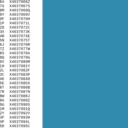
6A
X4037066Z
7G
X4037067S
8M
X4037068Q
9Y
X4037069V
0F
X4037070H
1P
X4037071L
2D
X4037072C
3X
X4037073K
4B
X4037074E
5N
X4037075T
6J
X4037076R
7Z
X4037077W
8S
X4037078A
9Q
X4037079G
0V
X4037080M
1H
X4037081Y
2L
X4037082F
3C
X4037083P
4K
X4037084D
5E
X4037085X
6T
X4037086B
7R
X4037087N
8W
X4037088J
9A
X4037089Z
0G
X4037090S
1M
X4037091Q
2Y
X4037092V
3F
X4037093H
4P
X4037094L
5D
X4037095C