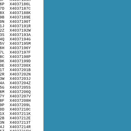
6P
X4037186L
7D
X4037187C
8X
X4037188K
9B
X4037189E
0N
X4037190T
1J
X4037191R
2Z
X4037192W
3S
X4037193A
4Q
X4037194G
5V
X4037195M
6H
X4037196Y
7L
X4037197F
8C
X4037198P
9K
X4037199D
0E
X4037200X
1T
X4037201B
2R
X4037202N
3W
X4037203J
4A
X4037204Z
5G
X4037205S
6M
X4037206Q
7Y
X4037207V
8F
X4037208H
9P
X4037209L
0D
X4037210C
1X
X4037211K
2B
X4037212E
3N
X4037213T
4J
X4037214R