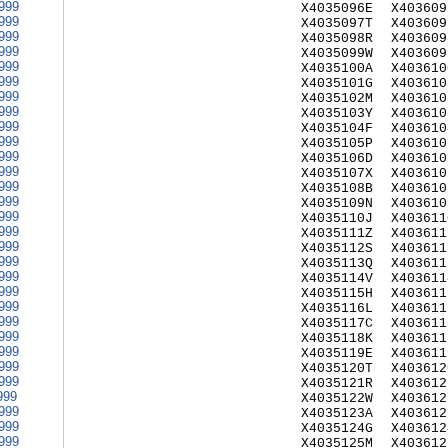
999
X4035096E
X403609
999
X4035097T
X403609
999
X4035098R
X403609
999
X4035099W
X403609
999
X4035100A
X403610
999
X4035101G
X403610
999
X4035102M
X403610
999
X4035103Y
X403610
999
X4035104F
X403610
999
X4035105P
X403610
999
X4035106D
X403610
999
X4035107X
X403610
999
X4035108B
X403610
999
X4035109N
X403610
999
X4035110J
X403611
999
X4035111Z
X403611
999
X4035112S
X403611
999
X4035113Q
X403611
999
X4035114V
X403611
999
X4035115H
X403611
999
X4035116L
X403611
999
X4035117C
X403611
999
X4035118K
X403611
999
X4035119E
X403611
999
X4035120T
X403612
999
X4035121R
X403612
999
X4035122W
X403612
999
X4035123A
X403612
999
X4035124G
X403612
999
X4035125M
X403612