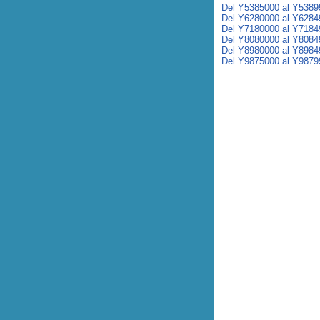
Del Y5385000 al Y5389
Del Y6280000 al Y6284
Del Y7180000 al Y7184
Del Y8080000 al Y8084
Del Y8980000 al Y8984
Del Y9875000 al Y9879