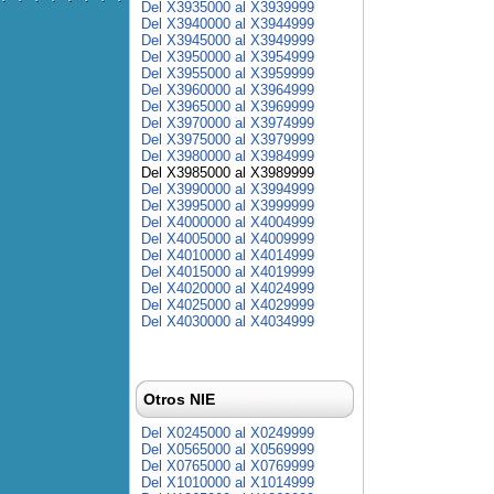
Del X3935000 al X3939999
Del X3940000 al X3944999
Del X3945000 al X3949999
Del X3950000 al X3954999
Del X3955000 al X3959999
Del X3960000 al X3964999
Del X3965000 al X3969999
Del X3970000 al X3974999
Del X3975000 al X3979999
Del X3980000 al X3984999
Del X3985000 al X3989999
Del X3990000 al X3994999
Del X3995000 al X3999999
Del X4000000 al X4004999
Del X4005000 al X4009999
Del X4010000 al X4014999
Del X4015000 al X4019999
Del X4020000 al X4024999
Del X4025000 al X4029999
Del X4030000 al X4034999
Otros NIE
Del X0245000 al X0249999
Del X0565000 al X0569999
Del X0765000 al X0769999
Del X1010000 al X1014999