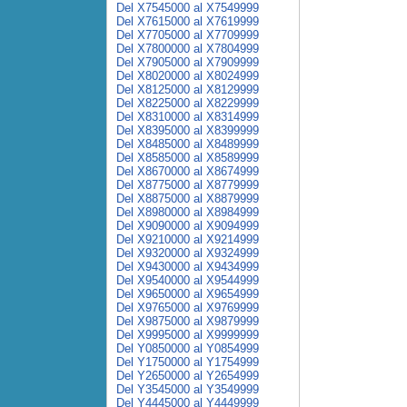
Del X7545000 al X7549999
Del X7615000 al X7619999
Del X7705000 al X7709999
Del X7800000 al X7804999
Del X7905000 al X7909999
Del X8020000 al X8024999
Del X8125000 al X8129999
Del X8225000 al X8229999
Del X8310000 al X8314999
Del X8395000 al X8399999
Del X8485000 al X8489999
Del X8585000 al X8589999
Del X8670000 al X8674999
Del X8775000 al X8779999
Del X8875000 al X8879999
Del X8980000 al X8984999
Del X9090000 al X9094999
Del X9210000 al X9214999
Del X9320000 al X9324999
Del X9430000 al X9434999
Del X9540000 al X9544999
Del X9650000 al X9654999
Del X9765000 al X9769999
Del X9875000 al X9879999
Del X9995000 al X9999999
Del Y0850000 al Y0854999
Del Y1750000 al Y1754999
Del Y2650000 al Y2654999
Del Y3545000 al Y3549999
Del Y4445000 al Y4449999