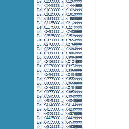
Del X1265000 al X1269999
Del X1440000 al X1444999
Del X1620000 al X1624999
Del X1815000 al X1819999
Del X1985000 al X1989999
Del X2135000 al X2139999
Del X2275000 al X2279999
Del X2405000 al X2409999
Del X2525000 al X2529999
Del X2650000 al X2654999
Del X2765000 al X2769999
Del X2890000 al X2894999
Del X3000000 al X3004999
Del X3090000 al X3094999
Del X3180000 al X3184999
Del X3270000 al X3274999
Del X3365000 al X3369999
Del X3460000 al X3464999
Del X3555000 al X3559999
Del X3655000 al X3659999
Del X3760000 al X3764999
Del X3855000 al X3859999
Del X3945000 al X3949999
Del X4045000 al X4049999
Del X4140000 al X4144999
Del X4235000 al X4239999
Del X4325000 al X4329999
Del X4425000 al X4429999
Del X4535000 al X4539999
Del X4635000 al X4639999