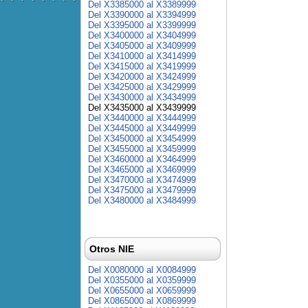
Del X3385000 al X3389999
Del X3390000 al X3394999
Del X3395000 al X3399999
Del X3400000 al X3404999
Del X3405000 al X3409999
Del X3410000 al X3414999
Del X3415000 al X3419999
Del X3420000 al X3424999
Del X3425000 al X3429999
Del X3430000 al X3434999
Del X3435000 al X3439999
Del X3440000 al X3444999
Del X3445000 al X3449999
Del X3450000 al X3454999
Del X3455000 al X3459999
Del X3460000 al X3464999
Del X3465000 al X3469999
Del X3470000 al X3474999
Del X3475000 al X3479999
Del X3480000 al X3484999
Otros NIE
Del X0080000 al X0084999
Del X0355000 al X0359999
Del X0655000 al X0659999
Del X0865000 al X0869999