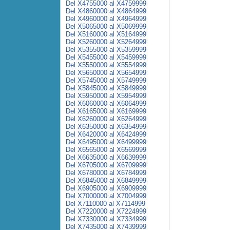
Del X4755000 al X4759999
Del X4860000 al X4864999
Del X4960000 al X4964999
Del X5065000 al X5069999
Del X5160000 al X5164999
Del X5260000 al X5264999
Del X5355000 al X5359999
Del X5455000 al X5459999
Del X5550000 al X5554999
Del X5650000 al X5654999
Del X5745000 al X5749999
Del X5845000 al X5849999
Del X5950000 al X5954999
Del X6060000 al X6064999
Del X6165000 al X6169999
Del X6260000 al X6264999
Del X6350000 al X6354999
Del X6420000 al X6424999
Del X6495000 al X6499999
Del X6565000 al X6569999
Del X6635000 al X6639999
Del X6705000 al X6709999
Del X6780000 al X6784999
Del X6845000 al X6849999
Del X6905000 al X6909999
Del X7000000 al X7004999
Del X7110000 al X7114999
Del X7220000 al X7224999
Del X7330000 al X7334999
Del X7435000 al X7439999