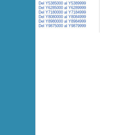
Del Y5385000 al Y5389999
Del Y6285000 al Y6289999
Del Y7180000 al Y7184999
Del Y8080000 al Y8084999
Del Y8980000 al Y8984999
Del Y9875000 al Y9879999