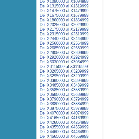
Del X1090000 al X1094999
Del X1315000 al X1319999
Del X1475000 al X1479999
Del X1675000 al X1679999
Del X1860000 al X1864999
Del X2025000 al X2029999
Del X2175000 al X2179999
Del X2315000 al X2319999
Del X2440000 al X2444999
Del X2560000 al X2564999
Del X2685000 al X2689999
Del X2805000 al X2809999
Del X2920000 al X2924999
Del X3030000 al X3034999
Del X3115000 al X3119999
Del X3205000 al X3209999
Del X3295000 al X3299999
Del X3390000 al X3394999
Del X3485000 al X3489999
Del X3585000 al X3589999
Del X3685000 al X3689999
Del X3790000 al X3794999
Del X3880000 al X3884999
Del X3975000 al X3979999
Del X4070000 al X4074999
Del X4165000 al X4169999
Del X4260000 al X4264999
Del X4355000 al X4359999
Del X4460000 al X4464999
Del X4565000 al X4569999