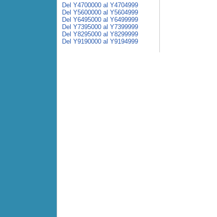
Del Y4700000 al Y4704999
Del Y5600000 al Y5604999
Del Y6495000 al Y6499999
Del Y7395000 al Y7399999
Del Y8295000 al Y8299999
Del Y9190000 al Y9194999