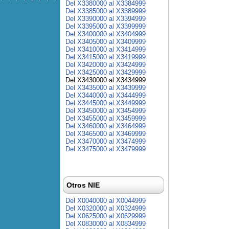
Del X3380000 al X3384999
Del X3385000 al X3389999
Del X3390000 al X3394999
Del X3395000 al X3399999
Del X3400000 al X3404999
Del X3405000 al X3409999
Del X3410000 al X3414999
Del X3415000 al X3419999
Del X3420000 al X3424999
Del X3425000 al X3429999
Del X3430000 al X3434999
Del X3435000 al X3439999
Del X3440000 al X3444999
Del X3445000 al X3449999
Del X3450000 al X3454999
Del X3455000 al X3459999
Del X3460000 al X3464999
Del X3465000 al X3469999
Del X3470000 al X3474999
Del X3475000 al X3479999
Otros NIE
Del X0040000 al X0044999
Del X0320000 al X0324999
Del X0625000 al X0629999
Del X0830000 al X0834999