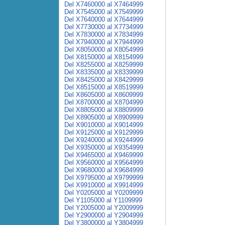
Del X7460000 al X7464999
Del X7545000 al X7549999
Del X7640000 al X7644999
Del X7730000 al X7734999
Del X7830000 al X7834999
Del X7940000 al X7944999
Del X8050000 al X8054999
Del X8150000 al X8154999
Del X8255000 al X8259999
Del X8335000 al X8339999
Del X8425000 al X8429999
Del X8515000 al X8519999
Del X8605000 al X8609999
Del X8700000 al X8704999
Del X8805000 al X8809999
Del X8905000 al X8909999
Del X9010000 al X9014999
Del X9125000 al X9129999
Del X9240000 al X9244999
Del X9350000 al X9354999
Del X9465000 al X9469999
Del X9560000 al X9564999
Del X9680000 al X9684999
Del X9795000 al X9799999
Del X9910000 al X9914999
Del Y0205000 al Y0209999
Del Y1105000 al Y1109999
Del Y2005000 al Y2009999
Del Y2900000 al Y2904999
Del Y3800000 al Y3804999