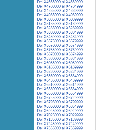
Del X4665000 al X4669999
Del X4780000 al X4784999
Del X4885000 al X4889999
Del X4985000 al X4989999
Del X5085000 al X5089999
Del X5185000 al X5189999
Del X5285000 al X5289999
Del X5380000 al X5384999
Del X5480000 al X5484999
Del X5575000 al X5579999
Del X5670000 al X5674999
Del X5765000 al X5769999
Del X5870000 al X5874999
Del X5980000 al X5984999
Del X6085000 al X6089999
Del X6185000 al X6189999
Del X6280000 al X6284999
Del X6360000 al X6364999
Del X6435000 al X6439999
Del X6510000 al X6514999
Del X6580000 al X6584999
Del X6650000 al X6654999
Del X6725000 al X6729999
Del X6795000 al X6799999
Del X6860000 al X6864999
Del X6925000 al X6929999
Del X7025000 al X7029999
Del X7135000 al X7139999
Del X7245000 al X7249999
Del X7355000 al X7359999