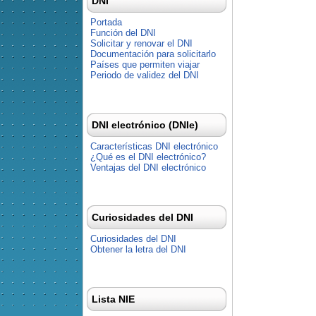
DNI
Portada
Función del DNI
Solicitar y renovar el DNI
Documentación para solicitarlo
Países que permiten viajar
Periodo de validez del DNI
DNI electrónico (DNIe)
Características DNI electrónico
¿Qué es el DNI electrónico?
Ventajas del DNI electrónico
Curiosidades del DNI
Curiosidades del DNI
Obtener la letra del DNI
Lista NIE