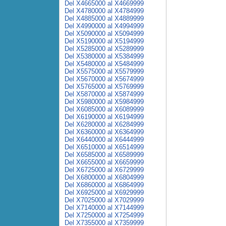
Del X4665000 al X4669999
Del X4780000 al X4784999
Del X4885000 al X4889999
Del X4990000 al X4994999
Del X5090000 al X5094999
Del X5190000 al X5194999
Del X5285000 al X5289999
Del X5380000 al X5384999
Del X5480000 al X5484999
Del X5575000 al X5579999
Del X5670000 al X5674999
Del X5765000 al X5769999
Del X5870000 al X5874999
Del X5980000 al X5984999
Del X6085000 al X6089999
Del X6190000 al X6194999
Del X6280000 al X6284999
Del X6360000 al X6364999
Del X6440000 al X6444999
Del X6510000 al X6514999
Del X6585000 al X6589999
Del X6655000 al X6659999
Del X6725000 al X6729999
Del X6800000 al X6804999
Del X6860000 al X6864999
Del X6925000 al X6929999
Del X7025000 al X7029999
Del X7140000 al X7144999
Del X7250000 al X7254999
Del X7355000 al X7359999