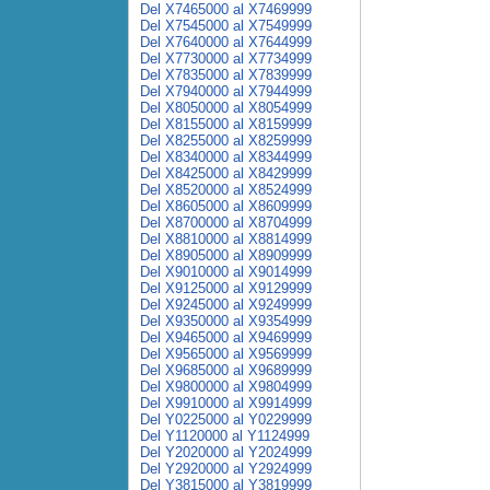
Del X7465000 al X7469999
Del X7545000 al X7549999
Del X7640000 al X7644999
Del X7730000 al X7734999
Del X7835000 al X7839999
Del X7940000 al X7944999
Del X8050000 al X8054999
Del X8155000 al X8159999
Del X8255000 al X8259999
Del X8340000 al X8344999
Del X8425000 al X8429999
Del X8520000 al X8524999
Del X8605000 al X8609999
Del X8700000 al X8704999
Del X8810000 al X8814999
Del X8905000 al X8909999
Del X9010000 al X9014999
Del X9125000 al X9129999
Del X9245000 al X9249999
Del X9350000 al X9354999
Del X9465000 al X9469999
Del X9565000 al X9569999
Del X9685000 al X9689999
Del X9800000 al X9804999
Del X9910000 al X9914999
Del Y0225000 al Y0229999
Del Y1120000 al Y1124999
Del Y2020000 al Y2024999
Del Y2920000 al Y2924999
Del Y3815000 al Y3819999