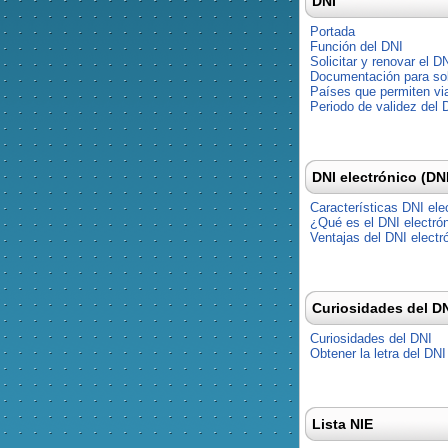
DNI
Portada
Función del DNI
Solicitar y renovar el D
Documentación para soli
Países que permiten via
Periodo de validez del 
DNI electrónico (DN
Características DNI ele
¿Qué es el DNI electró
Ventajas del DNI electr
Curiosidades del D
Curiosidades del DNI
Obtener la letra del DNI
Lista NIE