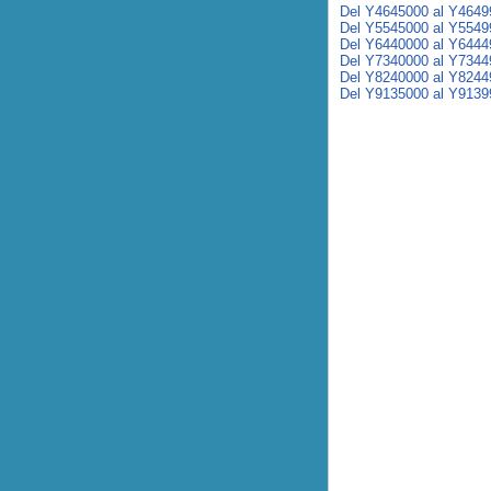
Del Y4645000 al Y4649
Del Y5545000 al Y5549
Del Y6440000 al Y6444
Del Y7340000 al Y7344
Del Y8240000 al Y8244
Del Y9135000 al Y9139