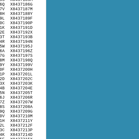
6Q
X8437186G
7V
X8437187M
8H
X8437188Y
9L
X8437189F
0C
X8437190P
1K
X8437191D
2E
X8437192X
3T
X8437193B
4R
X8437194N
5W
X8437195J
6A
X8437196Z
7G
X8437197S
8M
X8437198Q
9Y
X8437199V
0F
X8437200H
1P
X8437201L
2D
X8437202C
3X
X8437203K
4B
X8437204E
5N
X8437205T
6J
X8437206R
7Z
X8437207W
8S
X8437208A
9Q
X8437209G
0V
X8437210M
1H
X8437211Y
2L
X8437212F
3C
X8437213P
4K
X8437214D