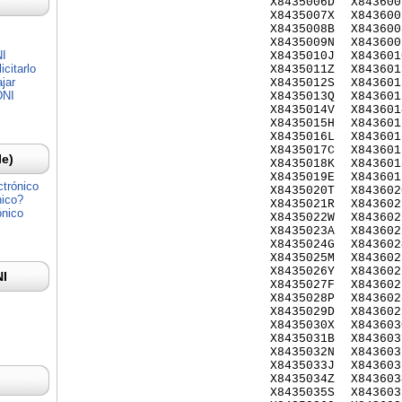
X8435006D
X843600
X8435007X
X843600
X8435008B
X843600
X8435009N
X843600
NI
X8435010J
X843601
citarlo
X8435011Z
X843601
jar
X8435012S
X843601
DNI
X8435013Q
X843601
X8435014V
X843601
X8435015H
X843601
X8435016L
X843601
X8435017C
X843601
Ie)
X8435018K
X843601
X8435019E
X843601
ctrónico
X8435020T
X843602
nico?
X8435021R
X843602
ónico
X8435022W
X843602
X8435023A
X843602
X8435024G
X843602
X8435025M
X843602
X8435026Y
X843602
NI
X8435027F
X843602
X8435028P
X843602
X8435029D
X843602
X8435030X
X843603
X8435031B
X843603
X8435032N
X843603
X8435033J
X843603
X8435034Z
X843603
X8435035S
X843603