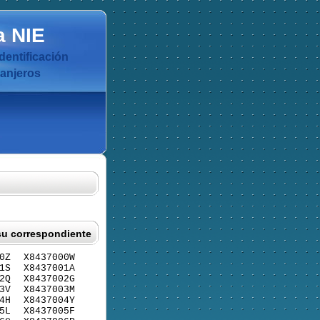
a
NIE
dentificación
ranjeros
su correspondiente
0Z
X8437000W
1S
X8437001A
2Q
X8437002G
3V
X8437003M
4H
X8437004Y
5L
X8437005F