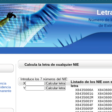
Letr
Número de I
de Ext
Calcula la letra de cualquier NIE
Introduce los 7 números del NIE:
Listado de los NIE con 
encia
X
letra
idencia
Y
X8435000A
X843600
rmanente
X8435001G
X843600
X8435002M
X843600
X8435003Y
X843600
X8435004F
X843600
X8435005P
X843600