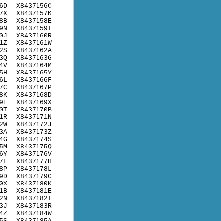
6D
X8437156C
7X
X8437157K
8B
X8437158E
9N
X8437159T
0J
X8437160R
1Z
X8437161W
2S
X8437162A
3Q
X8437163G
4V
X8437164M
5H
X8437165Y
6L
X8437166F
7C
X8437167P
8K
X8437168D
9E
X8437169X
0T
X8437170B
1R
X8437171N
2W
X8437172J
3A
X8437173Z
4G
X8437174S
5M
X8437175Q
6Y
X8437176V
7F
X8437177H
8P
X8437178L
9D
X8437179C
0X
X8437180K
1B
X8437181E
2N
X8437182T
3J
X8437183R
4Z
X8437184W
5S
X8437185A