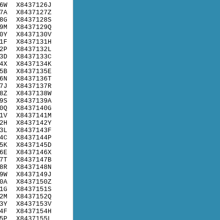
6W
X8437126J
7A
X8437127Z
8G
X8437128S
9M
X8437129Q
0Y
X8437130V
1F
X8437131H
2P
X8437132L
3D
X8437133C
4X
X8437134K
5B
X8437135E
6N
X8437136T
7J
X8437137R
8Z
X8437138W
9S
X8437139A
0Q
X8437140G
1V
X8437141M
2H
X8437142Y
3L
X8437143F
4C
X8437144P
5K
X8437145D
6E
X8437146X
7T
X8437147B
8R
X8437148N
9W
X8437149J
0A
X8437150Z
1G
X8437151S
2M
X8437152Q
3Y
X8437153V
4F
X8437154H
5P
X8437155L