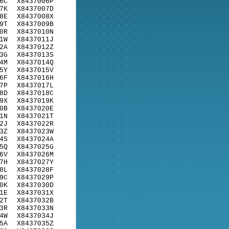
6C
X8437006P
7K
X8437007D
8E
X8437008X
9T
X8437009B
0R
X8437010N
1W
X8437011J
2A
X8437012Z
3G
X8437013S
4M
X8437014Q
5Y
X8437015V
6F
X8437016H
7P
X8437017L
8D
X8437018C
9X
X8437019K
0B
X8437020E
1N
X8437021T
2J
X8437022R
3Z
X8437023W
4S
X8437024A
5Q
X8437025G
6V
X8437026M
7H
X8437027Y
8L
X8437028F
9C
X8437029P
0K
X8437030D
1E
X8437031X
2T
X8437032B
3R
X8437033N
4W
X8437034J
5A
X8437035Z