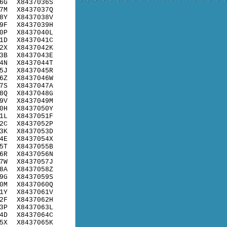
6G
X8437036S
7M
X8437037Q
8Y
X8437038V
9F
X8437039H
0P
X8437040L
1D
X8437041C
2X
X8437042K
3B
X8437043E
4N
X8437044T
5J
X8437045R
6Z
X8437046W
7S
X8437047A
8Q
X8437048G
9V
X8437049M
0H
X8437050Y
1L
X8437051F
2C
X8437052P
3K
X8437053D
4E
X8437054X
5T
X8437055B
6R
X8437056N
7W
X8437057J
8A
X8437058Z
9G
X8437059S
0M
X8437060Q
1Y
X8437061V
2F
X8437062H
3P
X8437063L
4D
X8437064C
5X
X8437065K