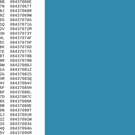
6B
X8437066E
7N
X8437067T
8J
X8437068R
9Z
X8437069W
0S
X8437070A
1Q
X8437071G
2V
X8437072M
3H
X8437073Y
4L
X8437074F
5C
X8437075P
6K
X8437076D
7E
X8437077X
8T
X8437078B
9R
X8437079N
0W
X8437080J
1A
X8437081Z
2G
X8437082S
3M
X8437083Q
4Y
X8437084V
5F
X8437085H
6P
X8437086L
7D
X8437087C
8X
X8437088K
9B
X8437089E
0N
X8437090T
1J
X8437091R
2Z
X8437092W
3S
X8437093A
4Q
X8437094G
5V
X8437095M