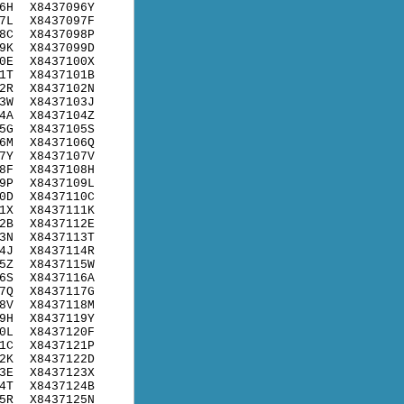
6H
X8437096Y
7L
X8437097F
8C
X8437098P
9K
X8437099D
0E
X8437100X
1T
X8437101B
2R
X8437102N
3W
X8437103J
4A
X8437104Z
5G
X8437105S
6M
X8437106Q
7Y
X8437107V
8F
X8437108H
9P
X8437109L
0D
X8437110C
1X
X8437111K
2B
X8437112E
3N
X8437113T
4J
X8437114R
5Z
X8437115W
6S
X8437116A
7Q
X8437117G
8V
X8437118M
9H
X8437119Y
0L
X8437120F
1C
X8437121P
2K
X8437122D
3E
X8437123X
4T
X8437124B
5R
X8437125N