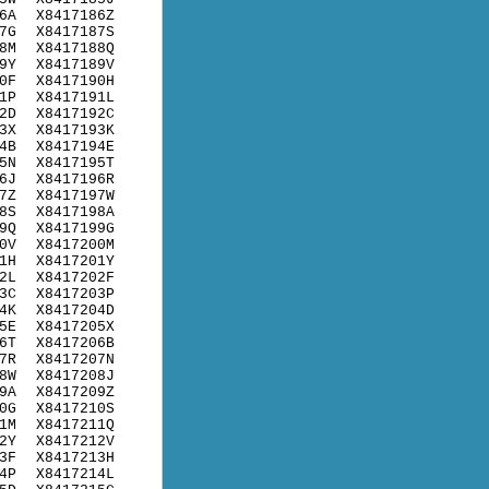
6A
X8417186Z
7G
X8417187S
8M
X8417188Q
9Y
X8417189V
0F
X8417190H
1P
X8417191L
2D
X8417192C
3X
X8417193K
4B
X8417194E
5N
X8417195T
6J
X8417196R
7Z
X8417197W
8S
X8417198A
9Q
X8417199G
0V
X8417200M
1H
X8417201Y
2L
X8417202F
3C
X8417203P
4K
X8417204D
5E
X8417205X
6T
X8417206B
7R
X8417207N
8W
X8417208J
9A
X8417209Z
0G
X8417210S
1M
X8417211Q
2Y
X8417212V
3F
X8417213H
4P
X8417214L