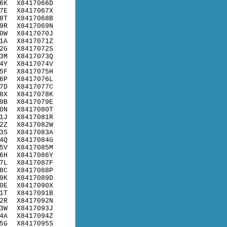
6K
X8417066D
7E
X8417067X
8T
X8417068B
9R
X8417069N
0W
X8417070J
1A
X8417071Z
2G
X8417072S
3M
X8417073Q
4Y
X8417074V
5F
X8417075H
6P
X8417076L
7D
X8417077C
8X
X8417078K
9B
X8417079E
0N
X8417080T
1J
X8417081R
2Z
X8417082W
3S
X8417083A
4Q
X8417084G
5V
X8417085M
6H
X8417086Y
7L
X8417087F
8C
X8417088P
9K
X8417089D
0E
X8417090X
1T
X8417091B
2R
X8417092N
3W
X8417093J
4A
X8417094Z
5G
X8417095S