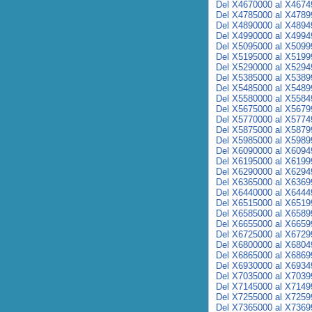
Del X4670000 al X4674
Del X4785000 al X4789
Del X4890000 al X4894
Del X4990000 al X4994
Del X5095000 al X5099
Del X5195000 al X5199
Del X5290000 al X5294
Del X5385000 al X5389
Del X5485000 al X5489
Del X5580000 al X5584
Del X5675000 al X5679
Del X5770000 al X5774
Del X5875000 al X5879
Del X5985000 al X5989
Del X6090000 al X6094
Del X6195000 al X6199
Del X6290000 al X6294
Del X6365000 al X6369
Del X6440000 al X6444
Del X6515000 al X6519
Del X6585000 al X6589
Del X6655000 al X6659
Del X6725000 al X6729
Del X6800000 al X6804
Del X6865000 al X6869
Del X6930000 al X6934
Del X7035000 al X7039
Del X7145000 al X7149
Del X7255000 al X7259
Del X7365000 al X7369