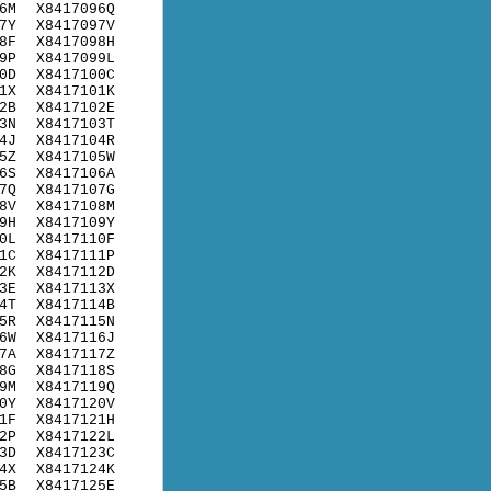
6M
X8417096Q
7Y
X8417097V
8F
X8417098H
9P
X8417099L
0D
X8417100C
1X
X8417101K
2B
X8417102E
3N
X8417103T
4J
X8417104R
5Z
X8417105W
6S
X8417106A
7Q
X8417107G
8V
X8417108M
9H
X8417109Y
0L
X8417110F
1C
X8417111P
2K
X8417112D
3E
X8417113X
4T
X8417114B
5R
X8417115N
6W
X8417116J
7A
X8417117Z
8G
X8417118S
9M
X8417119Q
0Y
X8417120V
1F
X8417121H
2P
X8417122L
3D
X8417123C
4X
X8417124K
5B
X8417125E