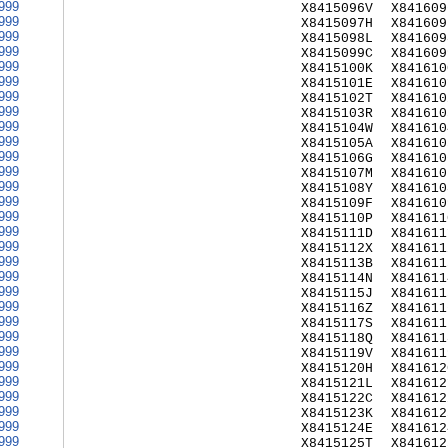
999
X8415096V
X841609
999
X8415097H
X841609
999
X8415098L
X841609
999
X8415099C
X841609
999
X8415100K
X841610
999
X8415101E
X841610
999
X8415102T
X841610
999
X8415103R
X841610
999
X8415104W
X841610
999
X8415105A
X841610
999
X8415106G
X841610
999
X8415107M
X841610
999
X8415108Y
X841610
999
X8415109F
X841610
999
X8415110P
X841611
999
X8415111D
X841611
999
X8415112X
X841611
999
X8415113B
X841611
999
X8415114N
X841611
999
X8415115J
X841611
999
X8415116Z
X841611
999
X8415117S
X841611
999
X8415118Q
X841611
999
X8415119V
X841611
999
X8415120H
X841612
999
X8415121L
X841612
999
X8415122C
X841612
999
X8415123K
X841612
999
X8415124E
X841612
999
X8415125T
X841612