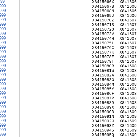
999
X8415066X
X841606
999
X8415067B
X841606
999
X8415068N
X841606
999
X8415069J
X841606
999
X8415070Z
X841607
999
X8415071S
X841607
999
X8415072Q
X841607
999
X8415073V
X841607
999
X8415074H
X841607
999
X8415075L
X841607
999
X8415076C
X841607
999
X8415077K
X841607
999
X8415078E
X841607
999
X8415079T
X841607
999
X8415080R
X841608
999
X8415081W
X841608
999
X8415082A
X841608
999
X8415083G
X841608
999
X8415084M
X841608
999
X8415085Y
X841608
999
X8415086F
X841608
999
X8415087P
X841608
999
X8415088D
X841608
999
X8415089X
X841608
999
X8415090B
X841609
999
X8415091N
X841609
999
X8415092J
X841609
999
X8415093Z
X841609
999
X8415094S
X841609
999
X8415095Q
X841609