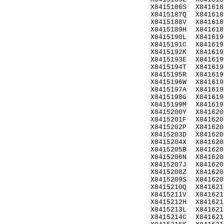
X8415186S
X841618
X8415187Q
X841618
X8415188V
X841618
X8415189H
X841618
X8415190L
X841619
X8415191C
X841619
X8415192K
X841619
X8415193E
X841619
X8415194T
X841619
X8415195R
X841619
X8415196W
X841619
X8415197A
X841619
X8415198G
X841619
X8415199M
X841619
X8415200Y
X841620
X8415201F
X841620
X8415202P
X841620
X8415203D
X841620
X8415204X
X841620
X8415205B
X841620
X8415206N
X841620
X8415207J
X841620
X8415208Z
X841620
X8415209S
X841620
X8415210Q
X841621
X8415211V
X841621
X8415212H
X841621
X8415213L
X841621
X8415214C
X841621