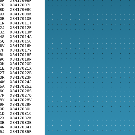
6F
X8417006H
7P
X8417007L
8D
X8417008C
9X
X8417009K
0B
X8417010E
1N
X8417011T
2J
X8417012R
3Z
X8417013W
4S
X8417014A
5Q
X8417015G
6V
X8417016M
7H
X8417017Y
8L
X8417018F
9C
X8417019P
0K
X8417020D
1E
X8417021X
2T
X8417022B
3R
X8417023N
4W
X8417024J
5A
X8417025Z
6G
X8417026S
7M
X8417027Q
8Y
X8417028V
9F
X8417029H
0P
X8417030L
1D
X8417031C
2X
X8417032K
3B
X8417033E
4N
X8417034T
5J
X8417035R