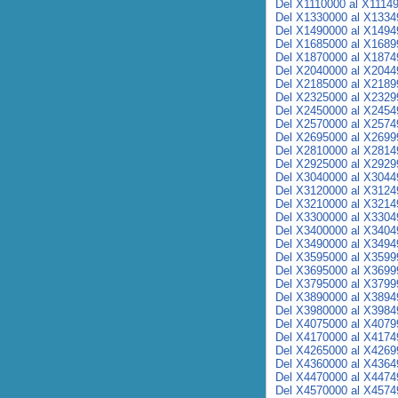
Del X1110000 al X1114
Del X1330000 al X1334
Del X1490000 al X1494
Del X1685000 al X1689
Del X1870000 al X1874
Del X2040000 al X2044
Del X2185000 al X2189
Del X2325000 al X2329
Del X2450000 al X2454
Del X2570000 al X2574
Del X2695000 al X2699
Del X2810000 al X2814
Del X2925000 al X2929
Del X3040000 al X3044
Del X3120000 al X3124
Del X3210000 al X3214
Del X3300000 al X3304
Del X3400000 al X3404
Del X3490000 al X3494
Del X3595000 al X3599
Del X3695000 al X3699
Del X3795000 al X3799
Del X3890000 al X3894
Del X3980000 al X3984
Del X4075000 al X4079
Del X4170000 al X4174
Del X4265000 al X4269
Del X4360000 al X4364
Del X4470000 al X4474
Del X4570000 al X4574