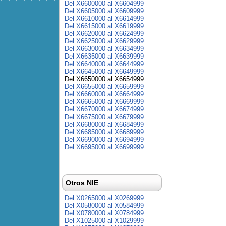
Del X6600000 al X6604999
Del X6605000 al X6609999
Del X6610000 al X6614999
Del X6615000 al X6619999
Del X6620000 al X6624999
Del X6625000 al X6629999
Del X6630000 al X6634999
Del X6635000 al X6639999
Del X6640000 al X6644999
Del X6645000 al X6649999
Del X6650000 al X6654999
Del X6655000 al X6659999
Del X6660000 al X6664999
Del X6665000 al X6669999
Del X6670000 al X6674999
Del X6675000 al X6679999
Del X6680000 al X6684999
Del X6685000 al X6689999
Del X6690000 al X6694999
Del X6695000 al X6699999
Otros NIE
Del X0265000 al X0269999
Del X0580000 al X0584999
Del X0780000 al X0784999
Del X1025000 al X1029999