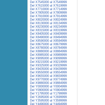
Del X7545000 al X7549999
Del X7615000 al X7619999
Del X7710000 al X7714999
Del X7805000 al X7809999
Del X7910000 al X7914999
Del X8020000 al X8024999
Del X8130000 al X8134999
Del X8230000 al X8234999
Del X8315000 al X8319999
Del X8405000 al X8409999
Del X8490000 al X8494999
Del X8590000 al X8594999
Del X8675000 al X8679999
Del X8780000 al X8784999
Del X8880000 al X8884999
Del X8985000 al X8989999
Del X9095000 al X9099999
Del X9215000 al X9219999
Del X9325000 al X9329999
Del X9435000 al X9439999
Del X9550000 al X9554999
Del X9655000 al X9659999
Del X9770000 al X9774999
Del X9880000 al X9884999
Del Y0000000 al Y0004999
Del Y0900000 al Y0904999
Del Y1795000 al Y1799999
Del Y2695000 al Y2699999
Del Y3595000 al Y3599999
Del Y4490000 al Y4494999