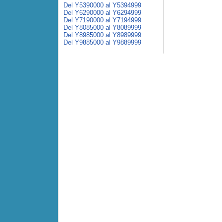
Del Y5390000 al Y5394999
Del Y6290000 al Y6294999
Del Y7190000 al Y7194999
Del Y8085000 al Y8089999
Del Y8985000 al Y8989999
Del Y9885000 al Y9889999