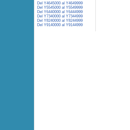
Del Y4645000 al Y4649999
Del Y5545000 al Y5549999
Del Y6440000 al Y6444999
Del Y7340000 al Y7344999
Del Y8240000 al Y8244999
Del Y9140000 al Y9144999