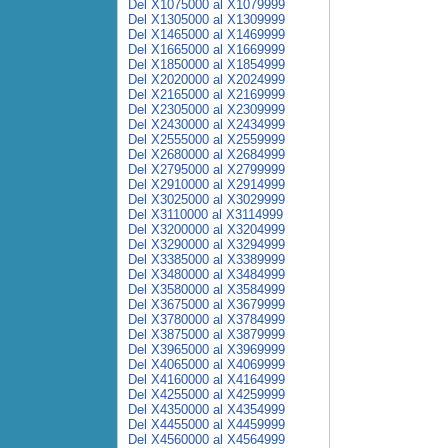
Del X1075000 al X1079999
Del X1305000 al X1309999
Del X1465000 al X1469999
Del X1665000 al X1669999
Del X1850000 al X1854999
Del X2020000 al X2024999
Del X2165000 al X2169999
Del X2305000 al X2309999
Del X2430000 al X2434999
Del X2555000 al X2559999
Del X2680000 al X2684999
Del X2795000 al X2799999
Del X2910000 al X2914999
Del X3025000 al X3029999
Del X3110000 al X3114999
Del X3200000 al X3204999
Del X3290000 al X3294999
Del X3385000 al X3389999
Del X3480000 al X3484999
Del X3580000 al X3584999
Del X3675000 al X3679999
Del X3780000 al X3784999
Del X3875000 al X3879999
Del X3965000 al X3969999
Del X4065000 al X4069999
Del X4160000 al X4164999
Del X4255000 al X4259999
Del X4350000 al X4354999
Del X4455000 al X4459999
Del X4560000 al X4564999