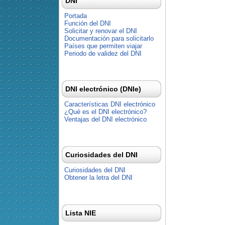
DNI
Portada
Función del DNI
Solicitar y renovar el DNI
Documentación para solicitarlo
Países que permiten viajar
Periodo de validez del DNI
DNI electrónico (DNIe)
Características DNI electrónico
¿Qué es el DNI electrónico?
Ventajas del DNI electrónico
Curiosidades del DNI
Curiosidades del DNI
Obtener la letra del DNI
Lista NIE