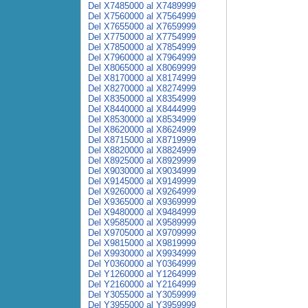
Del X7485000 al X7489999
Del X7560000 al X7564999
Del X7655000 al X7659999
Del X7750000 al X7754999
Del X7850000 al X7854999
Del X7960000 al X7964999
Del X8065000 al X8069999
Del X8170000 al X8174999
Del X8270000 al X8274999
Del X8350000 al X8354999
Del X8440000 al X8444999
Del X8530000 al X8534999
Del X8620000 al X8624999
Del X8715000 al X8719999
Del X8820000 al X8824999
Del X8925000 al X8929999
Del X9030000 al X9034999
Del X9145000 al X9149999
Del X9260000 al X9264999
Del X9365000 al X9369999
Del X9480000 al X9484999
Del X9585000 al X9589999
Del X9705000 al X9709999
Del X9815000 al X9819999
Del X9930000 al X9934999
Del Y0360000 al Y0364999
Del Y1260000 al Y1264999
Del Y2160000 al Y2164999
Del Y3055000 al Y3059999
Del Y3955000 al Y3959999