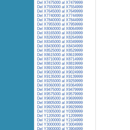
Del X7475000 al X7479999
Del X7550000 al X7554999
Del X7645000 al X7649999
Del X7740000 al X7744999
Del X7840000 al X7844999
Del X7955000 al X7959999
Del X8060000 al X8064999
Del X8165000 al X8169999
Del X8260000 al X8264999
Del X8345000 al X8349999
Del X8430000 al X8434999
Del X8525000 al X8529999
Del X8615000 al X8619999
Del X8710000 al X8714999
Del X8815000 al X8819999
Del X8915000 al X8919999
Del X9020000 al X9024999
Del X9135000 al X9139999
Del X9255000 al X9259999
Del X9360000 al X9364999
Del X9475000 al X9479999
Del X9575000 al X9579999
Del X9695000 al X9699999
Del X9805000 al X9809999
Del X9925000 al X9929999
Del Y0305000 al Y0309999
Del Y1205000 al Y1209999
Del Y2100000 al Y2104999
Del Y3000000 al Y3004999
Del Y3900000 al Y3904999