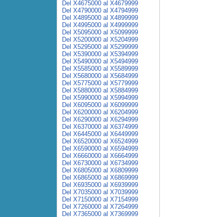
Del X4675000 al X4679999
Del X4790000 al X4794999
Del X4895000 al X4899999
Del X4995000 al X4999999
Del X5095000 al X5099999
Del X5200000 al X5204999
Del X5295000 al X5299999
Del X5390000 al X5394999
Del X5490000 al X5494999
Del X5585000 al X5589999
Del X5680000 al X5684999
Del X5775000 al X5779999
Del X5880000 al X5884999
Del X5990000 al X5994999
Del X6095000 al X6099999
Del X6200000 al X6204999
Del X6290000 al X6294999
Del X6370000 al X6374999
Del X6445000 al X6449999
Del X6520000 al X6524999
Del X6590000 al X6594999
Del X6660000 al X6664999
Del X6730000 al X6734999
Del X6805000 al X6809999
Del X6865000 al X6869999
Del X6935000 al X6939999
Del X7035000 al X7039999
Del X7150000 al X7154999
Del X7260000 al X7264999
Del X7365000 al X7369999