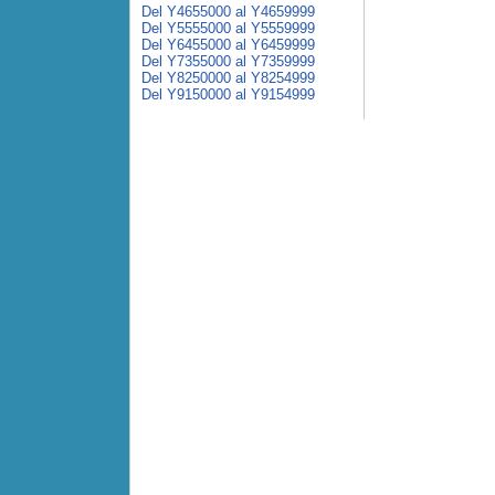
Del Y4655000 al Y4659999
Del Y5555000 al Y5559999
Del Y6455000 al Y6459999
Del Y7355000 al Y7359999
Del Y8250000 al Y8254999
Del Y9150000 al Y9154999