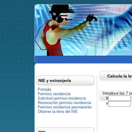
Calcula la l
NIE y extranjería
Portada
Introduce los 7 
Permiso residencia
Solicitud permiso residencia
X
Renovación permiso residencia
Y
Permiso residencia permanente
Obtener la letra del NIE