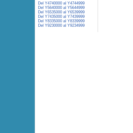
Del Y4740000 al Y4744999
Del Y5640000 al Y5644999
Del Y6535000 al Y6539999
Del Y7435000 al Y7439999
Del Y8335000 al Y8339999
Del Y9230000 al Y9234999