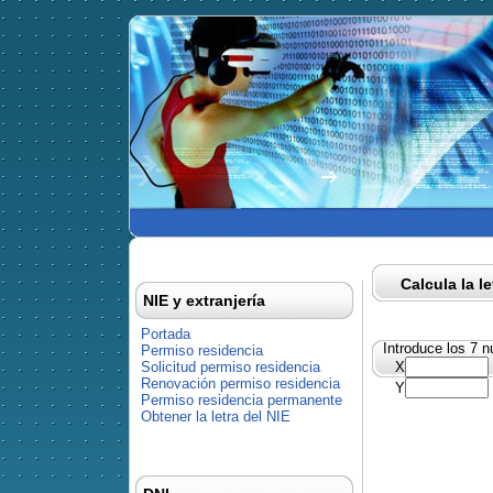
Calcula la l
NIE y extranjería
Portada
Introduce los 7 
Permiso residencia
Solicitud permiso residencia
X
Renovación permiso residencia
Y
Permiso residencia permanente
Obtener la letra del NIE