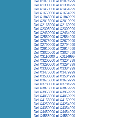
Del X1070000 al X1074999
Del X1300000 al X1304999
Del X1460000 al X1464999
Del X1660000 al X1664999
Del X1845000 al X1849999
Del X2015000 al X2019999
Del X2165000 al X2169999
Del X2305000 al X2309999
Del X2430000 al X2434999
Del X2550000 al X2554999
Del X2675000 al X2679999
Del X2790000 al X2794999
Del X2910000 al X2914999
Del X3020000 al X3024999
Del X3110000 al X3114999
Del X3200000 al X3204999
Del X3290000 al X3294999
Del X3380000 al X3384999
Del X3475000 al X3479999
Del X3580000 al X3584999
Del X3675000 al X3679999
Del X3780000 al X3784999
Del X3875000 al X3879999
Del X3965000 al X3969999
Del X4065000 al X4069999
Del X4155000 al X4159999
Del X4250000 al X4254999
Del X4350000 al X4354999
Del X4450000 al X4454999
Del X4555000 al X4559999