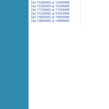
Del Y5405000 al Y5409999
Del Y6300000 al Y6304999
Del Y7200000 al Y7204999
Del Y8100000 al Y8104999
Del Y9000000 al Y9004999
Del Y9895000 al Y9899999