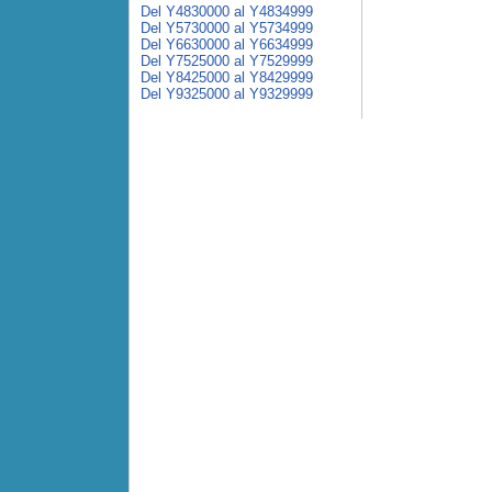
Del Y4830000 al Y4834999
Del Y5730000 al Y5734999
Del Y6630000 al Y6634999
Del Y7525000 al Y7529999
Del Y8425000 al Y8429999
Del Y9325000 al Y9329999