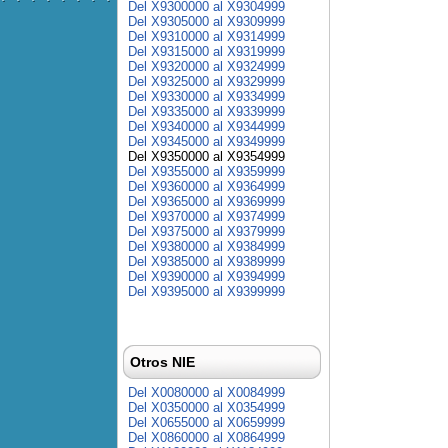
Del X9300000 al X9304999
Del X9305000 al X9309999
Del X9310000 al X9314999
Del X9315000 al X9319999
Del X9320000 al X9324999
Del X9325000 al X9329999
Del X9330000 al X9334999
Del X9335000 al X9339999
Del X9340000 al X9344999
Del X9345000 al X9349999
Del X9350000 al X9354999
Del X9355000 al X9359999
Del X9360000 al X9364999
Del X9365000 al X9369999
Del X9370000 al X9374999
Del X9375000 al X9379999
Del X9380000 al X9384999
Del X9385000 al X9389999
Del X9390000 al X9394999
Del X9395000 al X9399999
Otros NIE
Del X0080000 al X0084999
Del X0350000 al X0354999
Del X0655000 al X0659999
Del X0860000 al X0864999