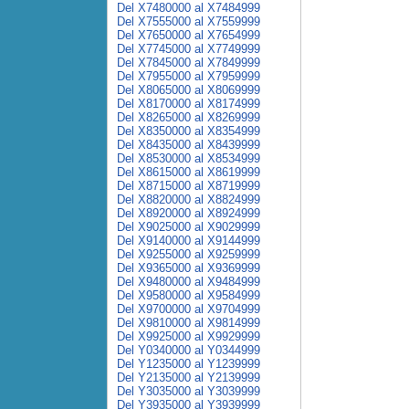
Del X7480000 al X7484999
Del X7555000 al X7559999
Del X7650000 al X7654999
Del X7745000 al X7749999
Del X7845000 al X7849999
Del X7955000 al X7959999
Del X8065000 al X8069999
Del X8170000 al X8174999
Del X8265000 al X8269999
Del X8350000 al X8354999
Del X8435000 al X8439999
Del X8530000 al X8534999
Del X8615000 al X8619999
Del X8715000 al X8719999
Del X8820000 al X8824999
Del X8920000 al X8924999
Del X9025000 al X9029999
Del X9140000 al X9144999
Del X9255000 al X9259999
Del X9365000 al X9369999
Del X9480000 al X9484999
Del X9580000 al X9584999
Del X9700000 al X9704999
Del X9810000 al X9814999
Del X9925000 al X9929999
Del Y0340000 al Y0344999
Del Y1235000 al Y1239999
Del Y2135000 al Y2139999
Del Y3035000 al Y3039999
Del Y3935000 al Y3939999