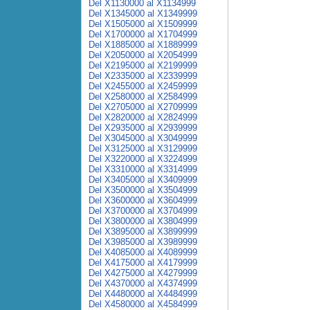
Del X1130000 al X1134999
Del X1345000 al X1349999
Del X1505000 al X1509999
Del X1700000 al X1704999
Del X1885000 al X1889999
Del X2050000 al X2054999
Del X2195000 al X2199999
Del X2335000 al X2339999
Del X2455000 al X2459999
Del X2580000 al X2584999
Del X2705000 al X2709999
Del X2820000 al X2824999
Del X2935000 al X2939999
Del X3045000 al X3049999
Del X3125000 al X3129999
Del X3220000 al X3224999
Del X3310000 al X3314999
Del X3405000 al X3409999
Del X3500000 al X3504999
Del X3600000 al X3604999
Del X3700000 al X3704999
Del X3800000 al X3804999
Del X3895000 al X3899999
Del X3985000 al X3989999
Del X4085000 al X4089999
Del X4175000 al X4179999
Del X4275000 al X4279999
Del X4370000 al X4374999
Del X4480000 al X4484999
Del X4580000 al X4584999