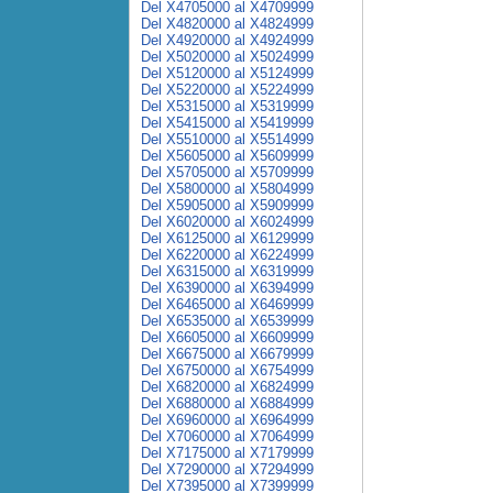
Del X4705000 al X4709999
Del X4820000 al X4824999
Del X4920000 al X4924999
Del X5020000 al X5024999
Del X5120000 al X5124999
Del X5220000 al X5224999
Del X5315000 al X5319999
Del X5415000 al X5419999
Del X5510000 al X5514999
Del X5605000 al X5609999
Del X5705000 al X5709999
Del X5800000 al X5804999
Del X5905000 al X5909999
Del X6020000 al X6024999
Del X6125000 al X6129999
Del X6220000 al X6224999
Del X6315000 al X6319999
Del X6390000 al X6394999
Del X6465000 al X6469999
Del X6535000 al X6539999
Del X6605000 al X6609999
Del X6675000 al X6679999
Del X6750000 al X6754999
Del X6820000 al X6824999
Del X6880000 al X6884999
Del X6960000 al X6964999
Del X7060000 al X7064999
Del X7175000 al X7179999
Del X7290000 al X7294999
Del X7395000 al X7399999