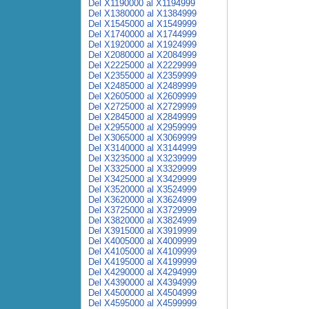
Del X1190000 al X1194999
Del X1380000 al X1384999
Del X1545000 al X1549999
Del X1740000 al X1744999
Del X1920000 al X1924999
Del X2080000 al X2084999
Del X2225000 al X2229999
Del X2355000 al X2359999
Del X2485000 al X2489999
Del X2605000 al X2609999
Del X2725000 al X2729999
Del X2845000 al X2849999
Del X2955000 al X2959999
Del X3065000 al X3069999
Del X3140000 al X3144999
Del X3235000 al X3239999
Del X3325000 al X3329999
Del X3425000 al X3429999
Del X3520000 al X3524999
Del X3620000 al X3624999
Del X3725000 al X3729999
Del X3820000 al X3824999
Del X3915000 al X3919999
Del X4005000 al X4009999
Del X4105000 al X4109999
Del X4195000 al X4199999
Del X4290000 al X4294999
Del X4390000 al X4394999
Del X4500000 al X4504999
Del X4595000 al X4599999