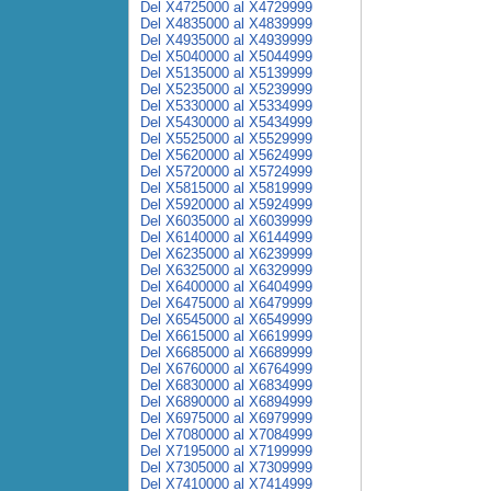
Del X4725000 al X4729999
Del X4835000 al X4839999
Del X4935000 al X4939999
Del X5040000 al X5044999
Del X5135000 al X5139999
Del X5235000 al X5239999
Del X5330000 al X5334999
Del X5430000 al X5434999
Del X5525000 al X5529999
Del X5620000 al X5624999
Del X5720000 al X5724999
Del X5815000 al X5819999
Del X5920000 al X5924999
Del X6035000 al X6039999
Del X6140000 al X6144999
Del X6235000 al X6239999
Del X6325000 al X6329999
Del X6400000 al X6404999
Del X6475000 al X6479999
Del X6545000 al X6549999
Del X6615000 al X6619999
Del X6685000 al X6689999
Del X6760000 al X6764999
Del X6830000 al X6834999
Del X6890000 al X6894999
Del X6975000 al X6979999
Del X7080000 al X7084999
Del X7195000 al X7199999
Del X7305000 al X7309999
Del X7410000 al X7414999