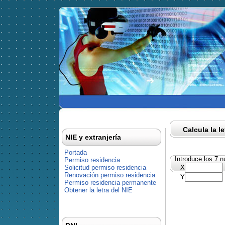
Calcula la l
NIE y extranjería
Portada
Introduce los 7 
Permiso residencia
Solicitud permiso residencia
X
Renovación permiso residencia
Y
Permiso residencia permanente
Obtener la letra del NIE