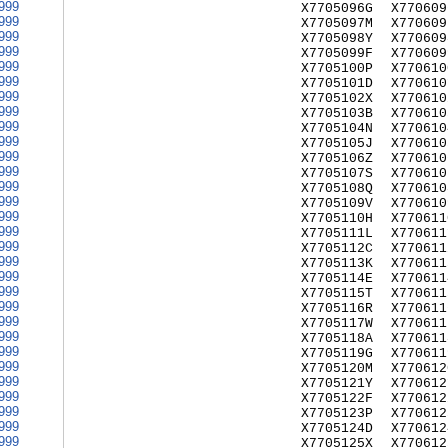
999
X7705096G
X770609
999
X7705097M
X770609
999
X7705098Y
X770609
999
X7705099F
X770609
999
X7705100P
X770610
999
X7705101D
X770610
999
X7705102X
X770610
999
X7705103B
X770610
999
X7705104N
X770610
999
X7705105J
X770610
999
X7705106Z
X770610
999
X7705107S
X770610
999
X7705108Q
X770610
999
X7705109V
X770610
999
X7705110H
X770611
999
X7705111L
X770611
999
X7705112C
X770611
999
X7705113K
X770611
999
X7705114E
X770611
999
X7705115T
X770611
999
X7705116R
X770611
999
X7705117W
X770611
999
X7705118A
X770611
999
X7705119G
X770611
999
X7705120M
X770612
999
X7705121Y
X770612
999
X7705122F
X770612
999
X7705123P
X770612
999
X7705124D
X770612
999
X7705125X
X770612