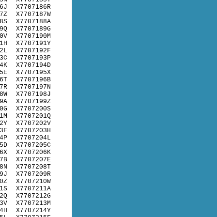
6J
X7707186R
7Z
X7707187W
8S
X7707188A
9Q
X7707189G
0V
X7707190M
1H
X7707191Y
2L
X7707192F
3C
X7707193P
4K
X7707194D
5E
X7707195X
6T
X7707196B
7R
X7707197N
8W
X7707198J
9A
X7707199Z
0G
X7707200S
1M
X7707201Q
2Y
X7707202V
3F
X7707203H
4P
X7707204L
5D
X7707205C
6X
X7707206K
7B
X7707207E
8N
X7707208T
9J
X7707209R
0Z
X7707210W
1S
X7707211A
2Q
X7707212G
3V
X7707213M
4H
X7707214Y