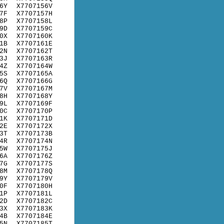
6Y
X7707156V
7F
X7707157H
8P
X7707158L
9D
X7707159C
0X
X7707160K
1B
X7707161E
2N
X7707162T
3J
X7707163R
4Z
X7707164W
5S
X7707165A
6Q
X7707166G
7V
X7707167M
8H
X7707168Y
9L
X7707169F
0C
X7707170P
1K
X7707171D
2E
X7707172X
3T
X7707173B
4R
X7707174N
5W
X7707175J
6A
X7707176Z
7G
X7707177S
8M
X7707178Q
9Y
X7707179V
0F
X7707180H
1P
X7707181L
2D
X7707182C
3X
X7707183K
4B
X7707184E
5N
X7707185T