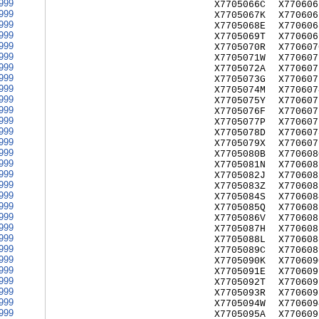
999
X7705066C
X770606
999
X7705067K
X770606
999
X7705068E
X770606
999
X7705069T
X770606
999
X7705070R
X770607
999
X7705071W
X770607
999
X7705072A
X770607
999
X7705073G
X770607
999
X7705074M
X770607
999
X7705075Y
X770607
999
X7705076F
X770607
999
X7705077P
X770607
999
X7705078D
X770607
999
X7705079X
X770607
999
X7705080B
X770608
999
X7705081N
X770608
999
X7705082J
X770608
999
X7705083Z
X770608
999
X7705084S
X770608
999
X7705085Q
X770608
999
X7705086V
X770608
999
X7705087H
X770608
999
X7705088L
X770608
999
X7705089C
X770608
999
X7705090K
X770609
999
X7705091E
X770609
999
X7705092T
X770609
999
X7705093R
X770609
999
X7705094W
X770609
999
X7705095A
X770609