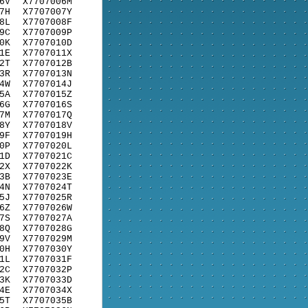
6V
X7707006M
7H
X7707007Y
8L
X7707008F
9C
X7707009P
0K
X7707010D
1E
X7707011X
2T
X7707012B
3R
X7707013N
4W
X7707014J
5A
X7707015Z
6G
X7707016S
7M
X7707017Q
8Y
X7707018V
9F
X7707019H
0P
X7707020L
1D
X7707021C
2X
X7707022K
3B
X7707023E
4N
X7707024T
5J
X7707025R
6Z
X7707026W
7S
X7707027A
8Q
X7707028G
9V
X7707029M
0H
X7707030Y
1L
X7707031F
2C
X7707032P
3K
X7707033D
4E
X7707034X
5T
X7707035B