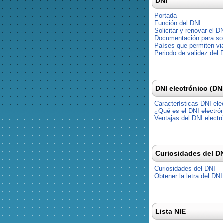
DNI
Portada
Función del DNI
Solicitar y renovar el D
Documentación para soli
Países que permiten via
Periodo de validez del 
DNI electrónico (DN
Características DNI ele
¿Qué es el DNI electró
Ventajas del DNI electr
Curiosidades del D
Curiosidades del DNI
Obtener la letra del DNI
Lista NIE