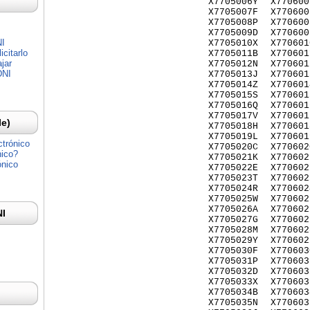
X7705006Y
X770600
X7705007F
X770600
X7705008P
X770600
X7705009D
X770600
NI
X7705010X
X770601
citarlo
X7705011B
X770601
jar
X7705012N
X770601
DNI
X7705013J
X770601
X7705014Z
X770601
X7705015S
X770601
X7705016Q
X770601
X7705017V
X770601
Ie)
X7705018H
X770601
X7705019L
X770601
ctrónico
X7705020C
X770602
nico?
X7705021K
X770602
ónico
X7705022E
X770602
X7705023T
X770602
X7705024R
X770602
X7705025W
X770602
X7705026A
X770602
NI
X7705027G
X770602
X7705028M
X770602
X7705029Y
X770602
X7705030F
X770603
X7705031P
X770603
X7705032D
X770603
X7705033X
X770603
X7705034B
X770603
X7705035N
X770603