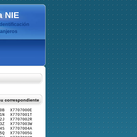
a
NIE
dentificación
ranjeros
su correspondiente
0B
X7707000E
1N
X7707001T
2J
X7707002R
3Z
X7707003W
4S
X7707004A
5Q
X7707005G