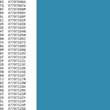
6S
X7707096A
7Q
X7707097G
8V
X7707098M
9H
X7707099Y
0L
X7707100F
1C
X7707101P
2K
X7707102D
3E
X7707103X
4T
X7707104B
5R
X7707105N
6W
X7707106J
7A
X7707107Z
8G
X7707108S
9M
X7707109Q
0Y
X7707110V
1F
X7707111H
2P
X7707112L
3D
X7707113C
4X
X7707114K
5B
X7707115E
6N
X7707116T
7J
X7707117R
8Z
X7707118W
9S
X7707119A
0Q
X7707120G
1V
X7707121M
2H
X7707122Y
3L
X7707123F
4C
X7707124P
5K
X7707125D