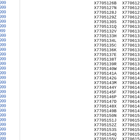
999
X7705126B
X770612
999
X7705127N
X770612
999
X7705128J
X770612
999
X7705129Z
X770612
999
X7705130S
X770613
999
X7705131Q
X770613
999
X7705132V
X770613
999
X7705133H
X770613
999
X7705134L
X770613
999
X7705135C
X770613
999
X7705136K
X770613
999
X7705137E
X770613
999
X7705138T
X770613
999
X7705139R
X770613
999
X7705140W
X770614
999
X7705141A
X770614
999
X7705142G
X770614
999
X7705143M
X770614
999
X7705144Y
X770614
999
X7705145F
X770614
999
X7705146P
X770614
999
X7705147D
X770614
999
X7705148X
X770614
999
X7705149B
X770614
999
X7705150N
X770615
999
X7705151J
X770615
999
X7705152Z
X770615
999
X7705153S
X770615
999
X7705154Q
X770615
999
X7705155V
X770615