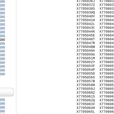
X7705036J
X770603
999
X7705037Z
X770603
999
X7705038S
X770603
999
X7705039Q
X770603
999
X7705040V
X770604
999
X7705041H
X770604
999
X7705042L
X770604
999
X7705043C
X770604
999
X7705044K
X770604
999
X7705045E
X770604
999
X7705046T
X770604
999
X7705047R
X770604
999
X7705048W
X770604
999
X7705049A
X770604
999
X7705050G
X770605
999
X7705051M
X770605
999
X7705052Y
X770605
999
X7705053F
X770605
999
X7705054P
X770605
999
X7705055D
X770605
999
X7705056X
X770605
X7705057B
X770605
X7705058N
X770605
X7705059J
X770605
X7705060Z
X770606
X7705061S
X770606
999
X7705062Q
X770606
999
X7705063V
X770606
999
X7705064H
X770606
999
X7705065L
X770606