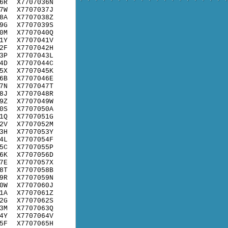
6R
X7707036N
7W
X7707037J
8A
X7707038Z
9G
X7707039S
0M
X7707040Q
1Y
X7707041V
2F
X7707042H
3P
X7707043L
4D
X7707044C
5X
X7707045K
6B
X7707046E
7N
X7707047T
8J
X7707048R
9Z
X7707049W
0S
X7707050A
1Q
X7707051G
2V
X7707052M
3H
X7707053Y
4L
X7707054F
5C
X7707055P
6K
X7707056D
7E
X7707057X
8T
X7707058B
9R
X7707059N
0W
X7707060J
1A
X7707061Z
2G
X7707062S
3M
X7707063Q
4Y
X7707064V
5F
X7707065H