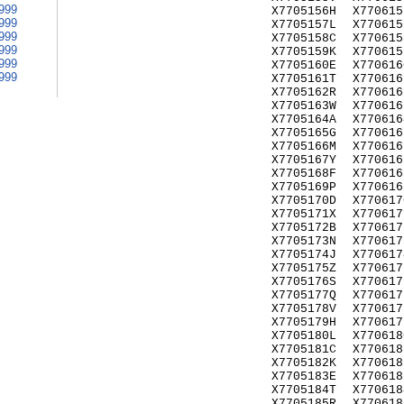
999
X7705156H
X770615
999
X7705157L
X770615
999
X7705158C
X770615
999
X7705159K
X770615
999
X7705160E
X770616
999
X7705161T
X770616
X7705162R
X770616
X7705163W
X770616
X7705164A
X770616
X7705165G
X770616
X7705166M
X770616
X7705167Y
X770616
X7705168F
X770616
X7705169P
X770616
X7705170D
X770617
X7705171X
X770617
X7705172B
X770617
X7705173N
X770617
X7705174J
X770617
X7705175Z
X770617
X7705176S
X770617
X7705177Q
X770617
X7705178V
X770617
X7705179H
X770617
X7705180L
X770618
X7705181C
X770618
X7705182K
X770618
X7705183E
X770618
X7705184T
X770618
X7705185R
X770618