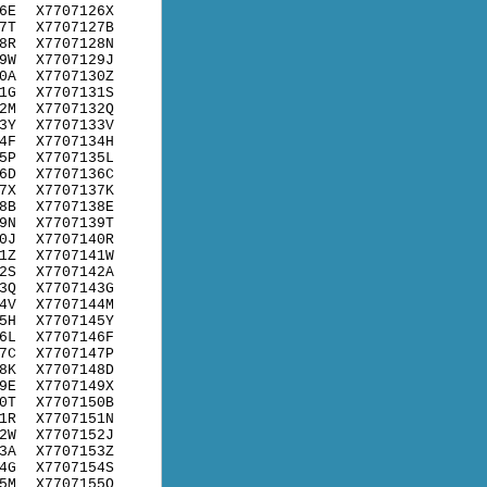
6E
X7707126X
7T
X7707127B
8R
X7707128N
9W
X7707129J
0A
X7707130Z
1G
X7707131S
2M
X7707132Q
3Y
X7707133V
4F
X7707134H
5P
X7707135L
6D
X7707136C
7X
X7707137K
8B
X7707138E
9N
X7707139T
0J
X7707140R
1Z
X7707141W
2S
X7707142A
3Q
X7707143G
4V
X7707144M
5H
X7707145Y
6L
X7707146F
7C
X7707147P
8K
X7707148D
9E
X7707149X
0T
X7707150B
1R
X7707151N
2W
X7707152J
3A
X7707153Z
4G
X7707154S
5M
X7707155Q