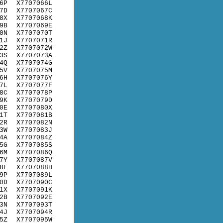
6P
X7707066L
7D
X7707067C
8X
X7707068K
9B
X7707069E
0N
X7707070T
1J
X7707071R
2Z
X7707072W
3S
X7707073A
4Q
X7707074G
5V
X7707075M
6H
X7707076Y
7L
X7707077F
8C
X7707078P
9K
X7707079D
0E
X7707080X
1T
X7707081B
2R
X7707082N
3W
X7707083J
4A
X7707084Z
5G
X7707085S
6M
X7707086Q
7Y
X7707087V
8F
X7707088H
9P
X7707089L
0D
X7707090C
1X
X7707091K
2B
X7707092E
3N
X7707093T
4J
X7707094R
5Z
X7707095W