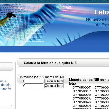
Letr
Número de I
de Ext
Calcula la letra de cualquier NIE
Introduce los 7 números del NIE:
Listado de los NIE con 
encia
X
letra
idencia
Y
X7705000T
X770600
rmanente
X7705001R
X770600
X7705002W
X770600
X7705003A
X770600
X7705004G
X770600
X7705005M
X770600