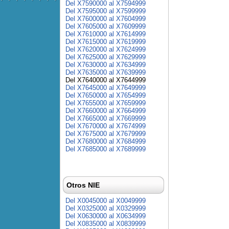
Del X7590000 al X7594999
Del X7595000 al X7599999
Del X7600000 al X7604999
Del X7605000 al X7609999
Del X7610000 al X7614999
Del X7615000 al X7619999
Del X7620000 al X7624999
Del X7625000 al X7629999
Del X7630000 al X7634999
Del X7635000 al X7639999
Del X7640000 al X7644999
Del X7645000 al X7649999
Del X7650000 al X7654999
Del X7655000 al X7659999
Del X7660000 al X7664999
Del X7665000 al X7669999
Del X7670000 al X7674999
Del X7675000 al X7679999
Del X7680000 al X7684999
Del X7685000 al X7689999
Otros NIE
Del X0045000 al X0049999
Del X0325000 al X0329999
Del X0630000 al X0634999
Del X0835000 al X0839999