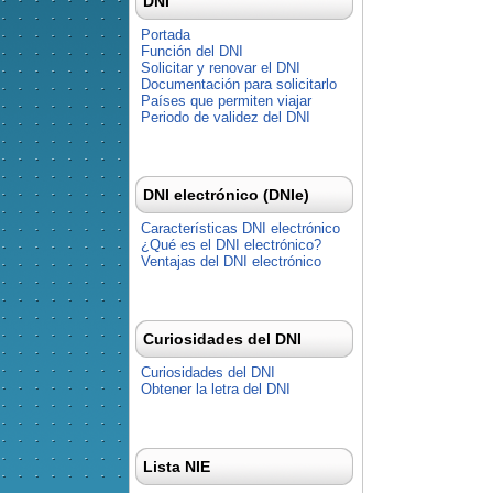
DNI
Portada
Función del DNI
Solicitar y renovar el DNI
Documentación para solicitarlo
Países que permiten viajar
Periodo de validez del DNI
DNI electrónico (DNIe)
Características DNI electrónico
¿Qué es el DNI electrónico?
Ventajas del DNI electrónico
Curiosidades del DNI
Curiosidades del DNI
Obtener la letra del DNI
Lista NIE