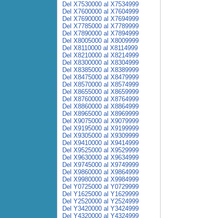
Del X7530000 al X7534999
Del X7600000 al X7604999
Del X7690000 al X7694999
Del X7785000 al X7789999
Del X7890000 al X7894999
Del X8005000 al X8009999
Del X8110000 al X8114999
Del X8210000 al X8214999
Del X8300000 al X8304999
Del X8385000 al X8389999
Del X8475000 al X8479999
Del X8570000 al X8574999
Del X8655000 al X8659999
Del X8760000 al X8764999
Del X8860000 al X8864999
Del X8965000 al X8969999
Del X9075000 al X9079999
Del X9195000 al X9199999
Del X9305000 al X9309999
Del X9410000 al X9414999
Del X9525000 al X9529999
Del X9630000 al X9634999
Del X9745000 al X9749999
Del X9860000 al X9864999
Del X9980000 al X9984999
Del Y0725000 al Y0729999
Del Y1625000 al Y1629999
Del Y2520000 al Y2524999
Del Y3420000 al Y3424999
Del Y4320000 al Y4324999