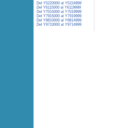
Del Y5220000 al Y5224999
Del Y6115000 al Y6119999
Del Y7015000 al Y7019999
Del Y7915000 al Y7919999
Del Y8810000 al Y8814999
Del Y9710000 al Y9714999