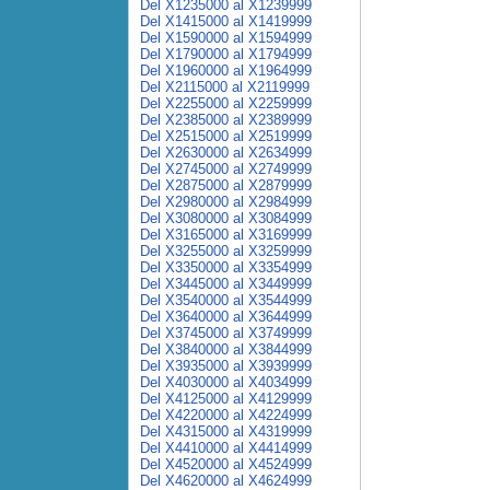
Del X1235000 al X1239999
Del X1415000 al X1419999
Del X1590000 al X1594999
Del X1790000 al X1794999
Del X1960000 al X1964999
Del X2115000 al X2119999
Del X2255000 al X2259999
Del X2385000 al X2389999
Del X2515000 al X2519999
Del X2630000 al X2634999
Del X2745000 al X2749999
Del X2875000 al X2879999
Del X2980000 al X2984999
Del X3080000 al X3084999
Del X3165000 al X3169999
Del X3255000 al X3259999
Del X3350000 al X3354999
Del X3445000 al X3449999
Del X3540000 al X3544999
Del X3640000 al X3644999
Del X3745000 al X3749999
Del X3840000 al X3844999
Del X3935000 al X3939999
Del X4030000 al X4034999
Del X4125000 al X4129999
Del X4220000 al X4224999
Del X4315000 al X4319999
Del X4410000 al X4414999
Del X4520000 al X4524999
Del X4620000 al X4624999