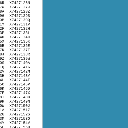
6R
X7427126N
7W
X7427127J
8A
X7427128Z
9G
X7427129S
0M
X7427130Q
1Y
X7427131V
2F
X7427132H
3P
X7427133L
4D
X7427134C
5X
X7427135K
6B
X7427136E
7N
X7427137T
8J
X7427138R
9Z
X7427139W
0S
X7427140A
1Q
X7427141G
2V
X7427142M
3H
X7427143Y
4L
X7427144F
5C
X7427145P
6K
X7427146D
7E
X7427147X
8T
X7427148B
9R
X7427149N
0W
X7427150J
1A
X7427151Z
2G
X7427152S
3M
X7427153Q
4Y
X7427154V
5F
X7427155H