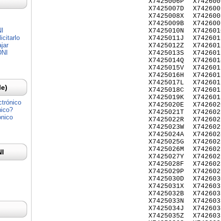
X7425006P
X742600
X7425007D
X742600
X7425008X
X742600
X7425009B
X742600
NI
X7425010N
X742601
citarlo
X7425011J
X742601
jar
X7425012Z
X742601
DNI
X7425013S
X742601
X7425014Q
X742601
X7425015V
X742601
X7425016H
X742601
X7425017L
X742601
Ie)
X7425018C
X742601
X7425019K
X742601
ctrónico
X7425020E
X742602
nico?
X7425021T
X742602
ónico
X7425022R
X742602
X7425023W
X742602
X7425024A
X742602
X7425025G
X742602
X7425026M
X742602
NI
X7425027Y
X742602
X7425028F
X742602
X7425029P
X742602
X7425030D
X742603
X7425031X
X742603
X7425032B
X742603
X7425033N
X742603
X7425034J
X742603
X7425035Z
X742603