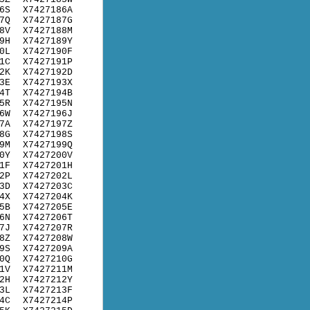
6S
X7427186A
7Q
X7427187G
8V
X7427188M
9H
X7427189Y
0L
X7427190F
1C
X7427191P
2K
X7427192D
3E
X7427193X
4T
X7427194B
5R
X7427195N
6W
X7427196J
7A
X7427197Z
8G
X7427198S
9M
X7427199Q
0Y
X7427200V
1F
X7427201H
2P
X7427202L
3D
X7427203C
4X
X7427204K
5B
X7427205E
6N
X7427206T
7J
X7427207R
8Z
X7427208W
9S
X7427209A
0Q
X7427210G
1V
X7427211M
2H
X7427212Y
3L
X7427213F
4C
X7427214P