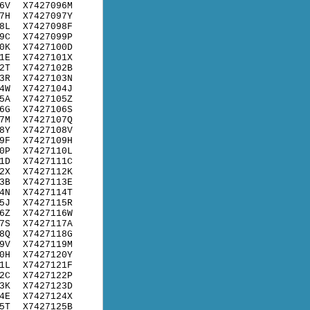
6V
X7427096M
7H
X7427097Y
8L
X7427098F
9C
X7427099P
0K
X7427100D
1E
X7427101X
2T
X7427102B
3R
X7427103N
4W
X7427104J
5A
X7427105Z
6G
X7427106S
7M
X7427107Q
8Y
X7427108V
9F
X7427109H
0P
X7427110L
1D
X7427111C
2X
X7427112K
3B
X7427113E
4N
X7427114T
5J
X7427115R
6Z
X7427116W
7S
X7427117A
8Q
X7427118G
9V
X7427119M
0H
X7427120Y
1L
X7427121F
2C
X7427122P
3K
X7427123D
4E
X7427124X
5T
X7427125B