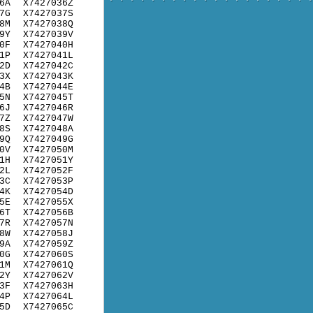
6A
X7427036Z
7G
X7427037S
8M
X7427038Q
9Y
X7427039V
0F
X7427040H
1P
X7427041L
2D
X7427042C
3X
X7427043K
4B
X7427044E
5N
X7427045T
6J
X7427046R
7Z
X7427047W
8S
X7427048A
9Q
X7427049G
0V
X7427050M
1H
X7427051Y
2L
X7427052F
3C
X7427053P
4K
X7427054D
5E
X7427055X
6T
X7427056B
7R
X7427057N
8W
X7427058J
9A
X7427059Z
0G
X7427060S
1M
X7427061Q
2Y
X7427062V
3F
X7427063H
4P
X7427064L
5D
X7427065C