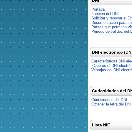
DNI
Portada
Función del DNI
Solicitar y renovar el D
Documentación para soli
Países que permiten via
Periodo de validez del 
DNI electrónico (DN
Características DNI ele
¿Qué es el DNI electró
Ventajas del DNI electr
Curiosidades del D
Curiosidades del DNI
Obtener la letra del DNI
Lista NIE