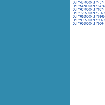
Del Y4570000 al Y4574
Del Y5470000 al Y5474
Del Y6370000 al Y6374
Del Y7265000 al Y7269
Del Y8165000 al Y8169
Del Y9065000 al Y9069
Del Y9960000 al Y9964