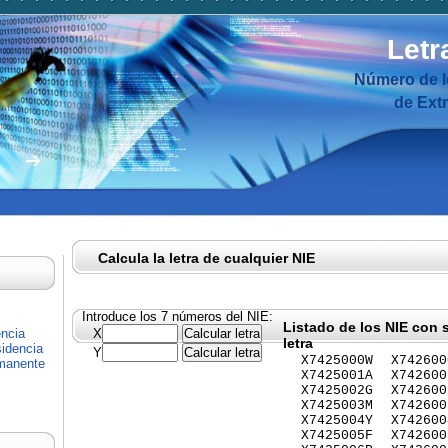
Letr
Número de I
de Ext
Calcula la letra de cualquier NIE
Introduce los 7 números del NIE:
Listado de los NIE con 
encia
X
letra
idencia
Y
X7425000W
X742600
rmanente
X7425001A
X742600
X7425002G
X742600
X7425003M
X742600
X7425004Y
X742600
X7425005F
X742600