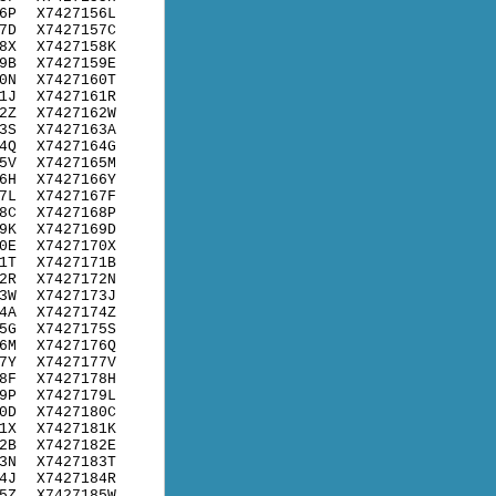
6P
X7427156L
7D
X7427157C
8X
X7427158K
9B
X7427159E
0N
X7427160T
1J
X7427161R
2Z
X7427162W
3S
X7427163A
4Q
X7427164G
5V
X7427165M
6H
X7427166Y
7L
X7427167F
8C
X7427168P
9K
X7427169D
0E
X7427170X
1T
X7427171B
2R
X7427172N
3W
X7427173J
4A
X7427174Z
5G
X7427175S
6M
X7427176Q
7Y
X7427177V
8F
X7427178H
9P
X7427179L
0D
X7427180C
1X
X7427181K
2B
X7427182E
3N
X7427183T
4J
X7427184R
5Z
X7427185W