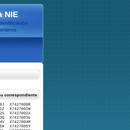
a
NIE
dentificación
ranjeros
su correspondiente
0J
X7427000R
1Z
X7427001W
2S
X7427002A
3Q
X7427003G
4V
X7427004M
5H
X7427005Y