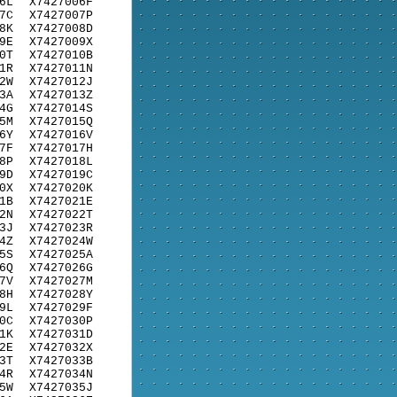
6L
X7427006F
7C
X7427007P
8K
X7427008D
9E
X7427009X
0T
X7427010B
1R
X7427011N
2W
X7427012J
3A
X7427013Z
4G
X7427014S
5M
X7427015Q
6Y
X7427016V
7F
X7427017H
8P
X7427018L
9D
X7427019C
0X
X7427020K
1B
X7427021E
2N
X7427022T
3J
X7427023R
4Z
X7427024W
5S
X7427025A
6Q
X7427026G
7V
X7427027M
8H
X7427028Y
9L
X7427029F
0C
X7427030P
1K
X7427031D
2E
X7427032X
3T
X7427033B
4R
X7427034N
5W
X7427035J