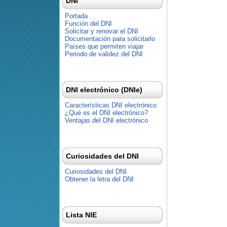
DNI
Portada
Función del DNI
Solicitar y renovar el DNI
Documentación para solicitarlo
Países que permiten viajar
Periodo de validez del DNI
DNI electrónico (DNIe)
Características DNI electrónico
¿Qué es el DNI electrónico?
Ventajas del DNI electrónico
Curiosidades del DNI
Curiosidades del DNI
Obtener la letra del DNI
Lista NIE