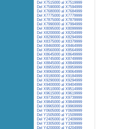
Del X7515000 al X7519999
Del X7590000 al X7594999
Del X7680000 al X7684999
Del X7775000 al X7779999
Del X7875000 al X7879999
Del X7990000 al X7994999
Del X8095000 al X8099999
Del X8200000 al X8204999
Del X8290000 al X8294999
Del X8375000 al X8379999
Del X8460000 al X8464999
Del X8560000 al X8564999
Del X8645000 al X8649999
Del X8745000 al X8749999
Del X8845000 al X8849999
Del X8955000 al X8959999
Del X9060000 al X9064999
Del X9180000 al X9184999
Del X9290000 al X9294999
Del X9400000 al X9404999
Del X9510000 al X9514999
Del X9615000 al X9619999
Del X9735000 al X9739999
Del X9845000 al X9849999
Del X9965000 al X9969999
Del Y0605000 al Y0609999
Del Y1505000 al Y1509999
Del Y2405000 al Y2409999
Del Y3305000 al Y3309999
Del Y4200000 al Y4204999