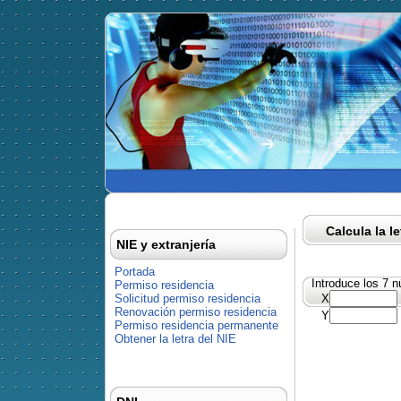
Calcula la l
NIE y extranjería
Portada
Introduce los 7 
Permiso residencia
Solicitud permiso residencia
X
Renovación permiso residencia
Y
Permiso residencia permanente
Obtener la letra del NIE