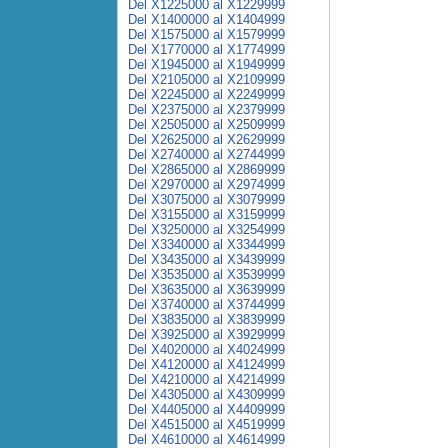
Del X1225000 al X1229999
Del X1400000 al X1404999
Del X1575000 al X1579999
Del X1770000 al X1774999
Del X1945000 al X1949999
Del X2105000 al X2109999
Del X2245000 al X2249999
Del X2375000 al X2379999
Del X2505000 al X2509999
Del X2625000 al X2629999
Del X2740000 al X2744999
Del X2865000 al X2869999
Del X2970000 al X2974999
Del X3075000 al X3079999
Del X3155000 al X3159999
Del X3250000 al X3254999
Del X3340000 al X3344999
Del X3435000 al X3439999
Del X3535000 al X3539999
Del X3635000 al X3639999
Del X3740000 al X3744999
Del X3835000 al X3839999
Del X3925000 al X3929999
Del X4020000 al X4024999
Del X4120000 al X4124999
Del X4210000 al X4214999
Del X4305000 al X4309999
Del X4405000 al X4409999
Del X4515000 al X4519999
Del X4610000 al X4614999