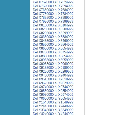
Del X7520000 al X7524999
Del X7590000 al X7594999
Del X7680000 al X7684999
Del X7780000 al X7784999
Del X7885000 al X7889999
Del X7995000 al X7999999
Del X8100000 al X8104999
Del X8205000 al X8209999
Del X8295000 al X8299999
Del X8380000 al X8384999
Del X8465000 al X8469999
Del X8560000 al X8564999
Del X8650000 al X8654999
Del X8750000 al X8754999
Del X8850000 al X8854999
Del X8955000 al X8959999
Del X9065000 al X9069999
Del X9185000 al X9189999
Del X9295000 al X9299999
Del X9400000 al X9404999
Del X9515000 al X9519999
Del X9625000 al X9629999
Del X9740000 al X9744999
Del X9850000 al X9854999
Del X9970000 al X9974999
Del Y0650000 al Y0654999
Del Y1545000 al Y1549999
Del Y2445000 al Y2449999
Del Y3345000 al Y3349999
Del Y4240000 al Y4244999