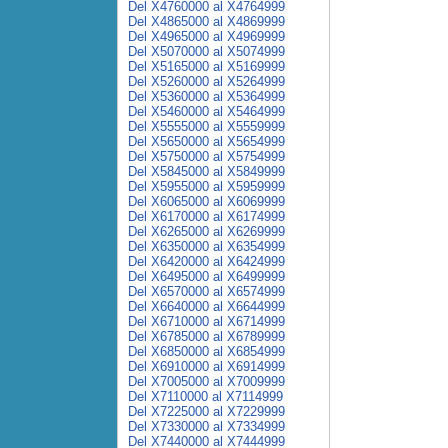
Del X4760000 al X4764999
Del X4865000 al X4869999
Del X4965000 al X4969999
Del X5070000 al X5074999
Del X5165000 al X5169999
Del X5260000 al X5264999
Del X5360000 al X5364999
Del X5460000 al X5464999
Del X5555000 al X5559999
Del X5650000 al X5654999
Del X5750000 al X5754999
Del X5845000 al X5849999
Del X5955000 al X5959999
Del X6065000 al X6069999
Del X6170000 al X6174999
Del X6265000 al X6269999
Del X6350000 al X6354999
Del X6420000 al X6424999
Del X6495000 al X6499999
Del X6570000 al X6574999
Del X6640000 al X6644999
Del X6710000 al X6714999
Del X6785000 al X6789999
Del X6850000 al X6854999
Del X6910000 al X6914999
Del X7005000 al X7009999
Del X7110000 al X7114999
Del X7225000 al X7229999
Del X7330000 al X7334999
Del X7440000 al X7444999