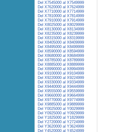
Del X7545000 al X7549999
Del X7620000 al X7624999
Del X7710000 al X7714999
Del X7810000 al X7814999
Del X7910000 al X7914999
Del X8025000 al X8029999
Del X8130000 al X8134999
Del X8235000 al X8239999
Del X8315000 al X8319999
Del X8405000 al X8409999
Del X8495000 al X8499999
Del X8590000 al X8594999
Del X8680000 al X8684999
Del X8785000 al X8789999
Del X8885000 al X8889999
Del X8990000 al X8994999
Del X9100000 al X9104999
Del X9220000 al X9224999
Del X9330000 al X9334999
Del X9440000 al X9444999
Del X9555000 al X9559999
Del X9660000 al X9664999
Del X9770000 al X9774999
Del X9885000 al X9889999
Del Y0025000 al Y0029999
Del Y0925000 al Y0929999
Del Y1825000 al Y1829999
Del Y2720000 al Y2724999
Del Y3620000 al Y3624999
Del Y4520000 al Y4524999