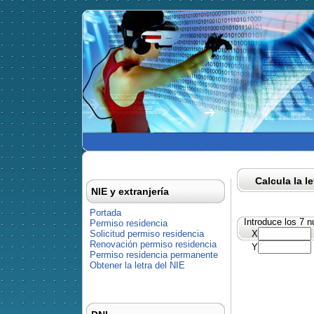
Calcula la l
NIE y extranjería
Portada
Introduce los 7 
Permiso residencia
Solicitud permiso residencia
X
Renovación permiso residencia
Y
Permiso residencia permanente
Obtener la letra del NIE