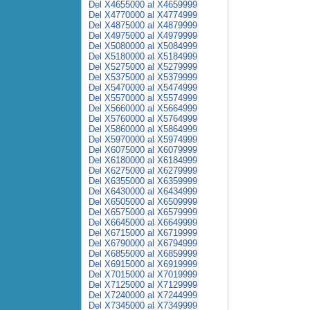
Del X4655000 al X4659999
Del X4770000 al X4774999
Del X4875000 al X4879999
Del X4975000 al X4979999
Del X5080000 al X5084999
Del X5180000 al X5184999
Del X5275000 al X5279999
Del X5375000 al X5379999
Del X5470000 al X5474999
Del X5570000 al X5574999
Del X5660000 al X5664999
Del X5760000 al X5764999
Del X5860000 al X5864999
Del X5970000 al X5974999
Del X6075000 al X6079999
Del X6180000 al X6184999
Del X6275000 al X6279999
Del X6355000 al X6359999
Del X6430000 al X6434999
Del X6505000 al X6509999
Del X6575000 al X6579999
Del X6645000 al X6649999
Del X6715000 al X6719999
Del X6790000 al X6794999
Del X6855000 al X6859999
Del X6915000 al X6919999
Del X7015000 al X7019999
Del X7125000 al X7129999
Del X7240000 al X7244999
Del X7345000 al X7349999