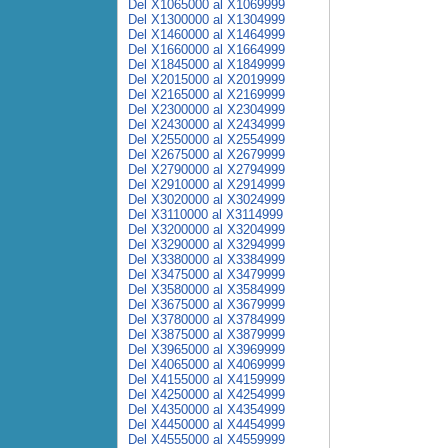
Del X1065000 al X1069999
Del X1300000 al X1304999
Del X1460000 al X1464999
Del X1660000 al X1664999
Del X1845000 al X1849999
Del X2015000 al X2019999
Del X2165000 al X2169999
Del X2300000 al X2304999
Del X2430000 al X2434999
Del X2550000 al X2554999
Del X2675000 al X2679999
Del X2790000 al X2794999
Del X2910000 al X2914999
Del X3020000 al X3024999
Del X3110000 al X3114999
Del X3200000 al X3204999
Del X3290000 al X3294999
Del X3380000 al X3384999
Del X3475000 al X3479999
Del X3580000 al X3584999
Del X3675000 al X3679999
Del X3780000 al X3784999
Del X3875000 al X3879999
Del X3965000 al X3969999
Del X4065000 al X4069999
Del X4155000 al X4159999
Del X4250000 al X4254999
Del X4350000 al X4354999
Del X4450000 al X4454999
Del X4555000 al X4559999