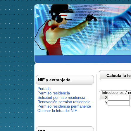
Calcula la l
NIE y extranjería
Portada
Introduce los 7 
Permiso residencia
Solicitud permiso residencia
X
Renovación permiso residencia
Y
Permiso residencia permanente
Obtener la letra del NIE