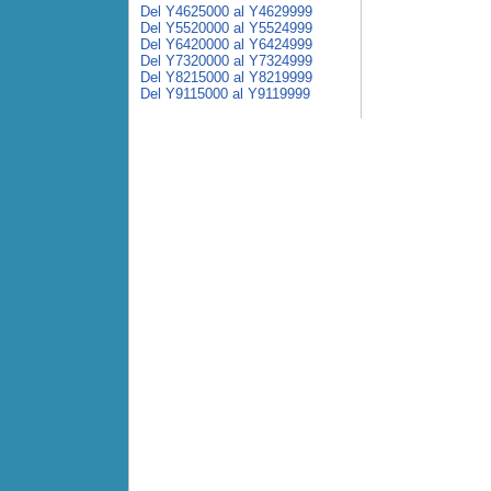
Del Y4625000 al Y4629999
Del Y5520000 al Y5524999
Del Y6420000 al Y6424999
Del Y7320000 al Y7324999
Del Y8215000 al Y8219999
Del Y9115000 al Y9119999