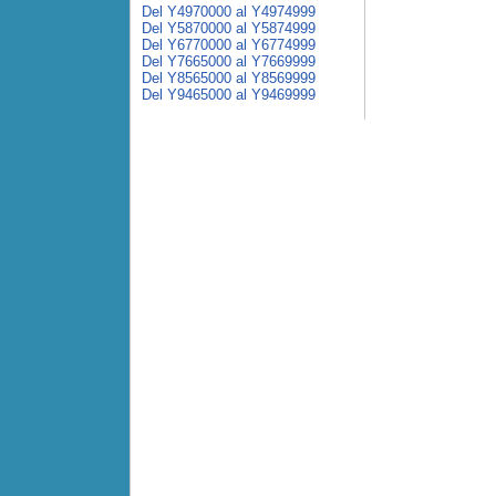
Del Y4970000 al Y4974999
Del Y5870000 al Y5874999
Del Y6770000 al Y6774999
Del Y7665000 al Y7669999
Del Y8565000 al Y8569999
Del Y9465000 al Y9469999