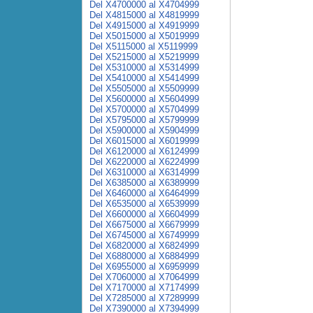
Del X4700000 al X4704999
Del X4815000 al X4819999
Del X4915000 al X4919999
Del X5015000 al X5019999
Del X5115000 al X5119999
Del X5215000 al X5219999
Del X5310000 al X5314999
Del X5410000 al X5414999
Del X5505000 al X5509999
Del X5600000 al X5604999
Del X5700000 al X5704999
Del X5795000 al X5799999
Del X5900000 al X5904999
Del X6015000 al X6019999
Del X6120000 al X6124999
Del X6220000 al X6224999
Del X6310000 al X6314999
Del X6385000 al X6389999
Del X6460000 al X6464999
Del X6535000 al X6539999
Del X6600000 al X6604999
Del X6675000 al X6679999
Del X6745000 al X6749999
Del X6820000 al X6824999
Del X6880000 al X6884999
Del X6955000 al X6959999
Del X7060000 al X7064999
Del X7170000 al X7174999
Del X7285000 al X7289999
Del X7390000 al X7394999