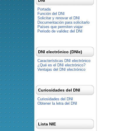
DNI
Portada
Función del DNI
Solicitar y renovar el DNI
Documentación para solicitarlo
Países que permiten viajar
Periodo de validez del DNI
DNI electrónico (DNIe)
Características DNI electrónico
¿Qué es el DNI electrónico?
Ventajas del DNI electrónico
Curiosidades del DNI
Curiosidades del DNI
Obtener la letra del DNI
Lista NIE