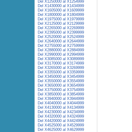
Del X1250000 al X1254999
Del X1430000 al X1434999
Del X1605000 al X1609999
Del X1800000 al X1804999
Del X1975000 al X1979999
Del X2125000 al X2129999
Del X2265000 al X2269999
Del X2395000 al X2399999
Del X2520000 al X2524999
Del X2640000 al X2644999
Del X2755000 al X2759999
Del X2880000 al X2884999
Del X2990000 al X2994999
Del X3085000 al X3089999
Del X3170000 al X3174999
Del X3265000 al X3269999
Del X3355000 al X3359999
Del X3450000 al X3454999
Del X3550000 al X3554999
Del X3650000 al X3654999
Del X3750000 al X3754999
Del X3850000 al X3854999
Del X3940000 al X3944999
Del X4040000 al X4044999
Del X4130000 al X4134999
Del X4230000 al X4234999
Del X4320000 al X4324999
Del X4420000 al X4424999
Del X4525000 al X4529999
Del X4625000 al X4629999