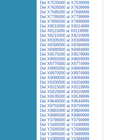
Del X7535000 al X7539999
Del X7605000 al X7609999
Del X7695000 al X7699999
Del X7795000 al X7799999
Del X7895000 al X7899999
Del X8010000 al X8014999
Del X8115000 al X8119999
Del X8215000 al X8219999
Del X8305000 al X8309999
Del X8390000 al X8394999
Del X8480000 al X8484999
Del X8575000 al X8579999
Del X8665000 al X8669999
Del X8770000 al X8774999
Del X8865000 al X8869999
Del X8970000 al X8974999
Del X9080000 al X9084999
Del X9200000 al X9204999
Del X9315000 al X9319999
Del X9420000 al X9424999
Del X9535000 al X9539999
Del X9640000 al X9644999
Del X9755000 al X9759999
Del X9865000 al X9869999
Del X9985000 al X9989999
Del Y0790000 al Y0794999
Del Y1685000 al Y1689999
Del Y2585000 al Y2589999
Del Y3485000 al Y3489999
Del Y4380000 al Y4384999