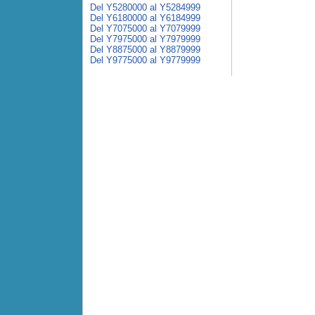
Del Y5280000 al Y5284999
Del Y6180000 al Y6184999
Del Y7075000 al Y7079999
Del Y7975000 al Y7979999
Del Y8875000 al Y8879999
Del Y9775000 al Y9779999