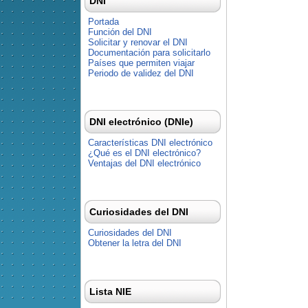
DNI
Portada
Función del DNI
Solicitar y renovar el DNI
Documentación para solicitarlo
Países que permiten viajar
Periodo de validez del DNI
DNI electrónico (DNIe)
Características DNI electrónico
¿Qué es el DNI electrónico?
Ventajas del DNI electrónico
Curiosidades del DNI
Curiosidades del DNI
Obtener la letra del DNI
Lista NIE