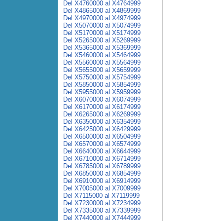
Del X4760000 al X4764999
Del X4865000 al X4869999
Del X4970000 al X4974999
Del X5070000 al X5074999
Del X5170000 al X5174999
Del X5265000 al X5269999
Del X5365000 al X5369999
Del X5460000 al X5464999
Del X5560000 al X5564999
Del X5655000 al X5659999
Del X5750000 al X5754999
Del X5850000 al X5854999
Del X5955000 al X5959999
Del X6070000 al X6074999
Del X6170000 al X6174999
Del X6265000 al X6269999
Del X6350000 al X6354999
Del X6425000 al X6429999
Del X6500000 al X6504999
Del X6570000 al X6574999
Del X6640000 al X6644999
Del X6710000 al X6714999
Del X6785000 al X6789999
Del X6850000 al X6854999
Del X6910000 al X6914999
Del X7005000 al X7009999
Del X7115000 al X7119999
Del X7230000 al X7234999
Del X7335000 al X7339999
Del X7440000 al X7444999