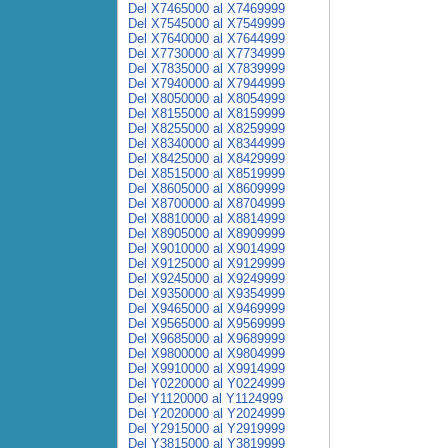
Del X7465000 al X7469999
Del X7545000 al X7549999
Del X7640000 al X7644999
Del X7730000 al X7734999
Del X7835000 al X7839999
Del X7940000 al X7944999
Del X8050000 al X8054999
Del X8155000 al X8159999
Del X8255000 al X8259999
Del X8340000 al X8344999
Del X8425000 al X8429999
Del X8515000 al X8519999
Del X8605000 al X8609999
Del X8700000 al X8704999
Del X8810000 al X8814999
Del X8905000 al X8909999
Del X9010000 al X9014999
Del X9125000 al X9129999
Del X9245000 al X9249999
Del X9350000 al X9354999
Del X9465000 al X9469999
Del X9565000 al X9569999
Del X9685000 al X9689999
Del X9800000 al X9804999
Del X9910000 al X9914999
Del Y0220000 al Y0224999
Del Y1120000 al Y1124999
Del Y2020000 al Y2024999
Del Y2915000 al Y2919999
Del Y3815000 al Y3819999