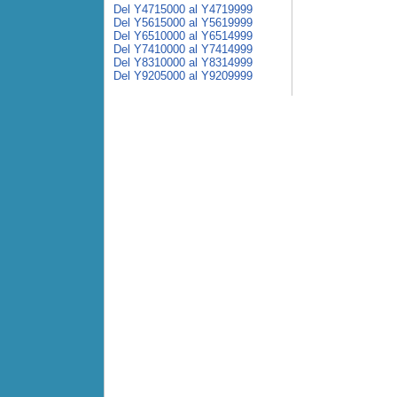
Del Y4715000 al Y4719999
Del Y5615000 al Y5619999
Del Y6510000 al Y6514999
Del Y7410000 al Y7414999
Del Y8310000 al Y8314999
Del Y9205000 al Y9209999