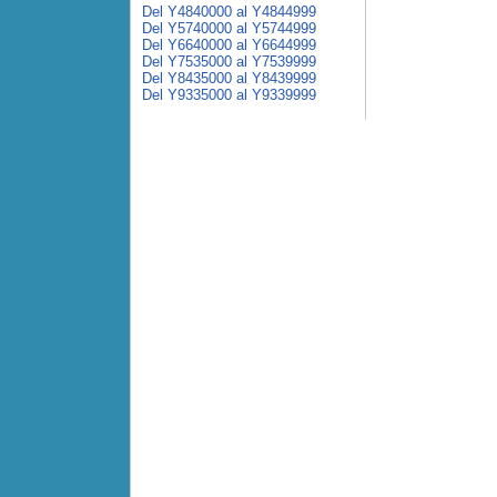
Del Y4840000 al Y4844999
Del Y5740000 al Y5744999
Del Y6640000 al Y6644999
Del Y7535000 al Y7539999
Del Y8435000 al Y8439999
Del Y9335000 al Y9339999