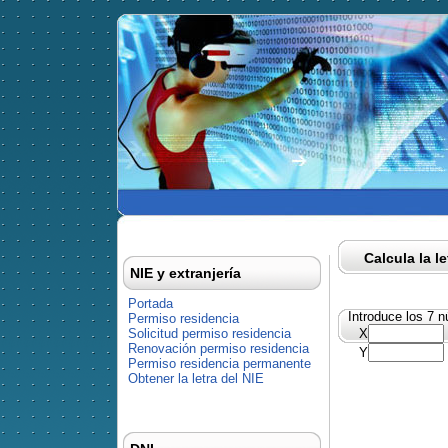
Calcula la l
NIE y extranjería
Portada
Introduce los 7 
Permiso residencia
Solicitud permiso residencia
X
Renovación permiso residencia
Y
Permiso residencia permanente
Obtener la letra del NIE