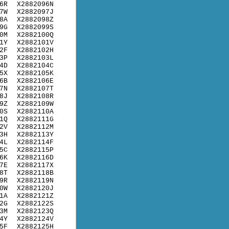
6R
X2882096N
7W
X2882097J
8A
X2882098Z
9G
X2882099S
0M
X2882100Q
1Y
X2882101V
2F
X2882102H
3P
X2882103L
4D
X2882104C
5X
X2882105K
6B
X2882106E
7N
X2882107T
8J
X2882108R
9Z
X2882109W
0S
X2882110A
1Q
X2882111G
2V
X2882112M
3H
X2882113Y
4L
X2882114F
5C
X2882115P
6K
X2882116D
7E
X2882117X
8T
X2882118B
9R
X2882119N
0W
X2882120J
1A
X2882121Z
2G
X2882122S
3M
X2882123Q
4Y
X2882124V
5F
X2882125H