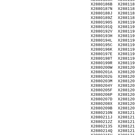
X2880186B
X288118
X2880187N
X288118
X2880188J
X288118
X2880189Z
X288118
X2880190S
X288119
X2880191Q
X288119
X2880192V
X288119
X2880193H
X288119
X2880194L
X288119
X2880195C
X288119
X2880196K
X288119
X2880197E
X288119
X2880198T
X288119
X2880199R
X288119
X2880200W
X288120
X2880201A
X288120
X2880202G
X288120
X2880203M
X288120
X2880204Y
X288120
X2880205F
X288120
X2880206P
X288120
X2880207D
X288120
X2880208X
X288120
X2880209B
X288120
X2880210N
X288121
X2880211J
X288121
X2880212Z
X288121
X2880213S
X288121
X2880214Q
X288121