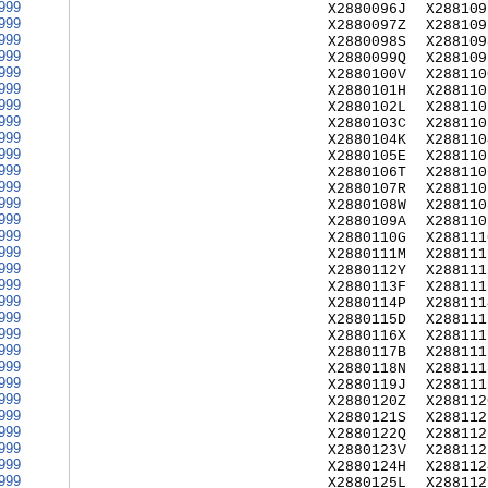
999
X2880096J
X288109
999
X2880097Z
X288109
999
X2880098S
X288109
999
X2880099Q
X288109
999
X2880100V
X288110
999
X2880101H
X288110
999
X2880102L
X288110
999
X2880103C
X288110
999
X2880104K
X288110
999
X2880105E
X288110
999
X2880106T
X288110
999
X2880107R
X288110
999
X2880108W
X288110
999
X2880109A
X288110
999
X2880110G
X288111
999
X2880111M
X288111
999
X2880112Y
X288111
999
X2880113F
X288111
999
X2880114P
X288111
999
X2880115D
X288111
999
X2880116X
X288111
999
X2880117B
X288111
999
X2880118N
X288111
999
X2880119J
X288111
999
X2880120Z
X288112
999
X2880121S
X288112
999
X2880122Q
X288112
999
X2880123V
X288112
999
X2880124H
X288112
999
X2880125L
X288112