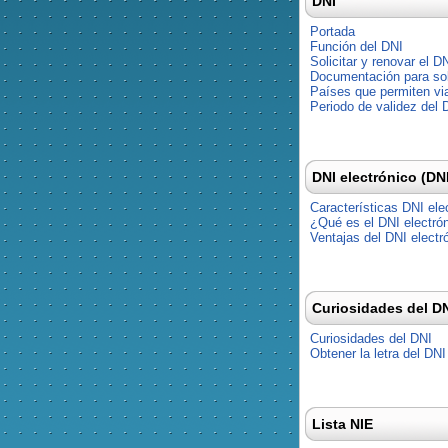
DNI
Portada
Función del DNI
Solicitar y renovar el D
Documentación para soli
Países que permiten via
Periodo de validez del 
DNI electrónico (DN
Características DNI ele
¿Qué es el DNI electró
Ventajas del DNI electr
Curiosidades del D
Curiosidades del DNI
Obtener la letra del DNI
Lista NIE