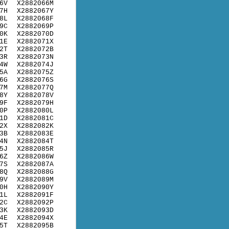
6V
X2882066M
7H
X2882067Y
8L
X2882068F
9C
X2882069P
0K
X2882070D
1E
X2882071X
2T
X2882072B
3R
X2882073N
4W
X2882074J
5A
X2882075Z
6G
X2882076S
7M
X2882077Q
8Y
X2882078V
9F
X2882079H
0P
X2882080L
1D
X2882081C
2X
X2882082K
3B
X2882083E
4N
X2882084T
5J
X2882085R
6Z
X2882086W
7S
X2882087A
8Q
X2882088G
9V
X2882089M
0H
X2882090Y
1L
X2882091F
2C
X2882092P
3K
X2882093D
4E
X2882094X
5T
X2882095B