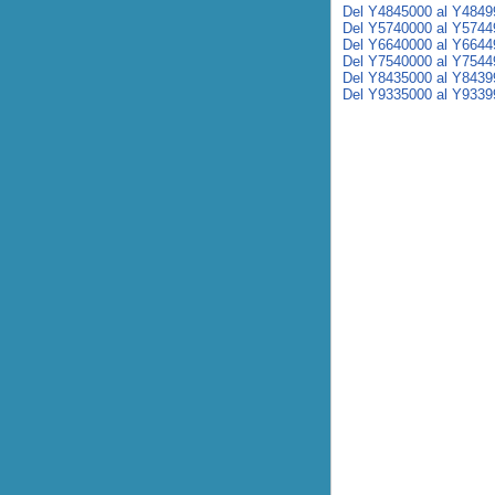
Del Y4845000 al Y4849
Del Y5740000 al Y5744
Del Y6640000 al Y6644
Del Y7540000 al Y7544
Del Y8435000 al Y8439
Del Y9335000 al Y9339