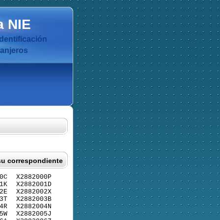
a
NIE
dentificación
ranjeros
su correspondiente
0C
X2882000P
1K
X2882001D
2E
X2882002X
3T
X2882003B
4R
X2882004N
5W
X2882005J