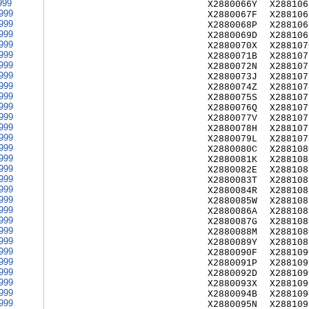
999
X2880066Y
X288106
999
X2880067F
X288106
999
X2880068P
X288106
999
X2880069D
X288106
999
X2880070X
X288107
999
X2880071B
X288107
999
X2880072N
X288107
999
X2880073J
X288107
999
X2880074Z
X288107
999
X2880075S
X288107
999
X2880076Q
X288107
999
X2880077V
X288107
999
X2880078H
X288107
999
X2880079L
X288107
999
X2880080C
X288108
999
X2880081K
X288108
999
X2880082E
X288108
999
X2880083T
X288108
999
X2880084R
X288108
999
X2880085W
X288108
999
X2880086A
X288108
999
X2880087G
X288108
999
X2880088M
X288108
999
X2880089Y
X288108
999
X2880090F
X288109
999
X2880091P
X288109
999
X2880092D
X288109
999
X2880093X
X288109
999
X2880094B
X288109
999
X2880095N
X288109