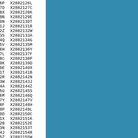
6P
X2882126L
7D
X2882127C
8X
X2882128K
9B
X2882129E
0N
X2882130T
1J
X2882131R
2Z
X2882132W
3S
X2882133A
4Q
X2882134G
5V
X2882135M
6H
X2882136Y
7L
X2882137F
8C
X2882138P
9K
X2882139D
0E
X2882140X
1T
X2882141B
2R
X2882142N
3W
X2882143J
4A
X2882144Z
5G
X2882145S
6M
X2882146Q
7Y
X2882147V
8F
X2882148H
9P
X2882149L
0D
X2882150C
1X
X2882151K
2B
X2882152E
3N
X2882153T
4J
X2882154R
5Z
X2882155W