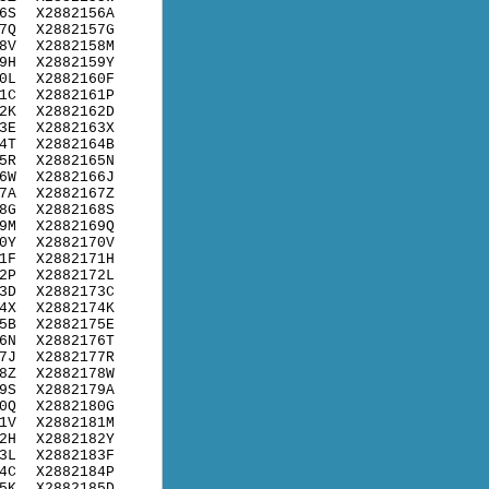
6S
X2882156A
7Q
X2882157G
8V
X2882158M
9H
X2882159Y
0L
X2882160F
1C
X2882161P
2K
X2882162D
3E
X2882163X
4T
X2882164B
5R
X2882165N
6W
X2882166J
7A
X2882167Z
8G
X2882168S
9M
X2882169Q
0Y
X2882170V
1F
X2882171H
2P
X2882172L
3D
X2882173C
4X
X2882174K
5B
X2882175E
6N
X2882176T
7J
X2882177R
8Z
X2882178W
9S
X2882179A
0Q
X2882180G
1V
X2882181M
2H
X2882182Y
3L
X2882183F
4C
X2882184P
5K
X2882185D