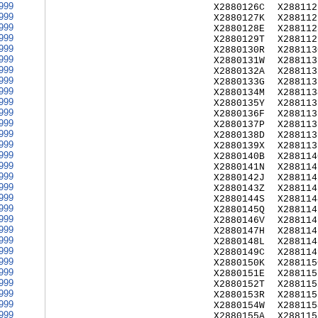
999
X2880126C
X288112
999
X2880127K
X288112
999
X2880128E
X288112
999
X2880129T
X288112
999
X2880130R
X288113
999
X2880131W
X288113
999
X2880132A
X288113
999
X2880133G
X288113
999
X2880134M
X288113
999
X2880135Y
X288113
999
X2880136F
X288113
999
X2880137P
X288113
999
X2880138D
X288113
999
X2880139X
X288113
999
X2880140B
X288114
999
X2880141N
X288114
999
X2880142J
X288114
999
X2880143Z
X288114
999
X2880144S
X288114
999
X2880145Q
X288114
999
X2880146V
X288114
999
X2880147H
X288114
999
X2880148L
X288114
999
X2880149C
X288114
999
X2880150K
X288115
999
X2880151E
X288115
999
X2880152T
X288115
999
X2880153R
X288115
999
X2880154W
X288115
999
X2880155A
X288115