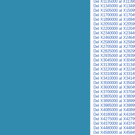
Del X1135000 al X1139
Del X1345000 al X1349
Del X1505000 al X1509
Del X1700000 al X1704
Del X1890000 al X1894
Del X2055000 al X2059
Del X2200000 al X2204
Del X2340000 al X2344
Del X2460000 al X2464
Del X2580000 al X2584
Del X2705000 al X2709
Del X2825000 al X2829
Del X2935000 al X2939
Del X3045000 al X3049
Del X3130000 al X3134
Del X3220000 al X3224
Del X3310000 al X3314
Del X3410000 al X3414
Del X3500000 al X3504
Del X3600000 al X3604
Del X3700000 al X3704
Del X3805000 al X3809
Del X3895000 al X3899
Del X3985000 al X3989
Del X4085000 al X4089
Del X4180000 al X4184
Del X4275000 al X4279
Del X4370000 al X4374
Del X4480000 al X4484
Del X4580000 al X4584