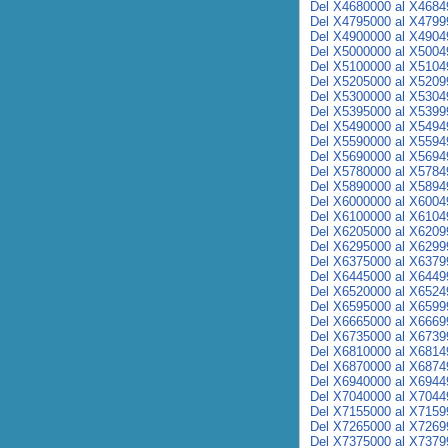
Del X4680000 al X4684
Del X4795000 al X4799
Del X4900000 al X4904
Del X5000000 al X5004
Del X5100000 al X5104
Del X5205000 al X5209
Del X5300000 al X5304
Del X5395000 al X5399
Del X5490000 al X5494
Del X5590000 al X5594
Del X5690000 al X5694
Del X5780000 al X5784
Del X5890000 al X5894
Del X6000000 al X6004
Del X6100000 al X6104
Del X6205000 al X6209
Del X6295000 al X6299
Del X6375000 al X6379
Del X6445000 al X6449
Del X6520000 al X6524
Del X6595000 al X6599
Del X6665000 al X6669
Del X6735000 al X6739
Del X6810000 al X6814
Del X6870000 al X6874
Del X6940000 al X6944
Del X7040000 al X7044
Del X7155000 al X7159
Del X7265000 al X7269
Del X7375000 al X7379