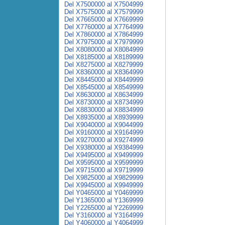
Del X7500000 al X7504999
Del X7575000 al X7579999
Del X7665000 al X7669999
Del X7760000 al X7764999
Del X7860000 al X7864999
Del X7975000 al X7979999
Del X8080000 al X8084999
Del X8185000 al X8189999
Del X8275000 al X8279999
Del X8360000 al X8364999
Del X8445000 al X8449999
Del X8545000 al X8549999
Del X8630000 al X8634999
Del X8730000 al X8734999
Del X8830000 al X8834999
Del X8935000 al X8939999
Del X9040000 al X9044999
Del X9160000 al X9164999
Del X9270000 al X9274999
Del X9380000 al X9384999
Del X9495000 al X9499999
Del X9595000 al X9599999
Del X9715000 al X9719999
Del X9825000 al X9829999
Del X9945000 al X9949999
Del Y0465000 al Y0469999
Del Y1365000 al Y1369999
Del Y2265000 al Y2269999
Del Y3160000 al Y3164999
Del Y4060000 al Y4064999