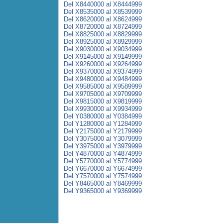
Del X8440000 al X8444999
Del X8535000 al X8539999
Del X8620000 al X8624999
Del X8720000 al X8724999
Del X8825000 al X8829999
Del X8925000 al X8929999
Del X9030000 al X9034999
Del X9145000 al X9149999
Del X9260000 al X9264999
Del X9370000 al X9374999
Del X9480000 al X9484999
Del X9585000 al X9589999
Del X9705000 al X9709999
Del X9815000 al X9819999
Del X9930000 al X9934999
Del Y0380000 al Y0384999
Del Y1280000 al Y1284999
Del Y2175000 al Y2179999
Del Y3075000 al Y3079999
Del Y3975000 al Y3979999
Del Y4870000 al Y4874999
Del Y5770000 al Y5774999
Del Y6670000 al Y6674999
Del Y7570000 al Y7574999
Del Y8465000 al Y8469999
Del Y9365000 al Y9369999