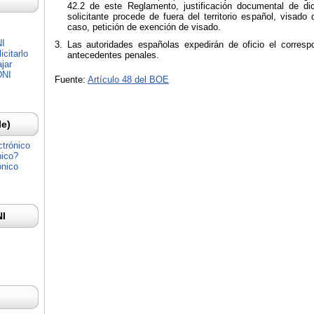
42.2 de este Reglamento, justificación documental de dic
solicitante procede de fuera del territorio español, visado
caso, petición de exención de visado.
NI
Las autoridades españolas expedirán de oficio el correspo
citarlo
antecedentes penales.
jar
DNI
Fuente:
Artículo 48 del BOE
Ie)
ctrónico
nico?
ónico
NI