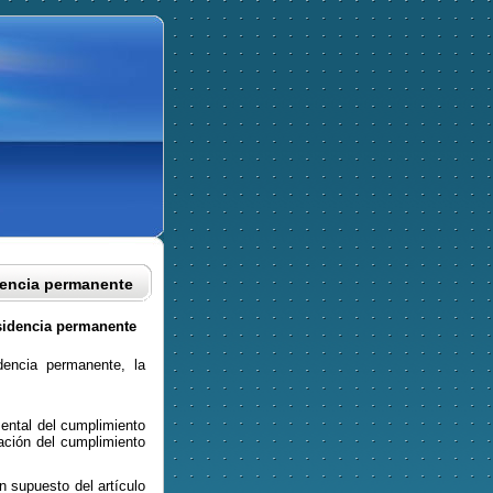
dencia permanente
esidencia permanente
encia permanente, la
mental del cumplimiento
tación del cumplimiento
n supuesto del artículo