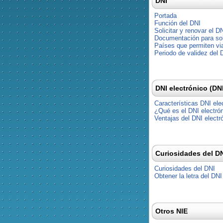
DNI
Portada
Función del DNI
Solicitar y renovar el D
Documentación para soli
Países que permiten via
Periodo de validez del 
DNI electrónico (DN
Características DNI ele
¿Qué es el DNI electró
Ventajas del DNI electr
Curiosidades del D
Curiosidades del DNI
Obtener la letra del DNI
Otros NIE