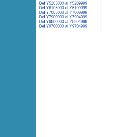
Del Y5205000 al Y5209999
Del Y6105000 al Y6109999
Del Y7005000 al Y7009999
Del Y7900000 al Y7904999
Del Y8800000 al Y8804999
Del Y9700000 al Y9704999