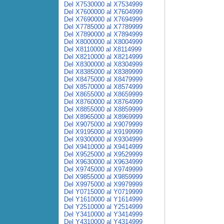
Del X7530000 al X7534999
Del X7600000 al X7604999
Del X7690000 al X7694999
Del X7785000 al X7789999
Del X7890000 al X7894999
Del X8000000 al X8004999
Del X8110000 al X8114999
Del X8210000 al X8214999
Del X8300000 al X8304999
Del X8385000 al X8389999
Del X8475000 al X8479999
Del X8570000 al X8574999
Del X8655000 al X8659999
Del X8760000 al X8764999
Del X8855000 al X8859999
Del X8965000 al X8969999
Del X9075000 al X9079999
Del X9195000 al X9199999
Del X9300000 al X9304999
Del X9410000 al X9414999
Del X9525000 al X9529999
Del X9630000 al X9634999
Del X9745000 al X9749999
Del X9855000 al X9859999
Del X9975000 al X9979999
Del Y0715000 al Y0719999
Del Y1610000 al Y1614999
Del Y2510000 al Y2514999
Del Y3410000 al Y3414999
Del Y4310000 al Y4314999