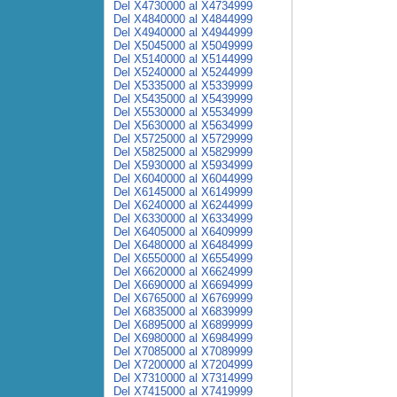
Del X4730000 al X4734999
Del X4840000 al X4844999
Del X4940000 al X4944999
Del X5045000 al X5049999
Del X5140000 al X5144999
Del X5240000 al X5244999
Del X5335000 al X5339999
Del X5435000 al X5439999
Del X5530000 al X5534999
Del X5630000 al X5634999
Del X5725000 al X5729999
Del X5825000 al X5829999
Del X5930000 al X5934999
Del X6040000 al X6044999
Del X6145000 al X6149999
Del X6240000 al X6244999
Del X6330000 al X6334999
Del X6405000 al X6409999
Del X6480000 al X6484999
Del X6550000 al X6554999
Del X6620000 al X6624999
Del X6690000 al X6694999
Del X6765000 al X6769999
Del X6835000 al X6839999
Del X6895000 al X6899999
Del X6980000 al X6984999
Del X7085000 al X7089999
Del X7200000 al X7204999
Del X7310000 al X7314999
Del X7415000 al X7419999