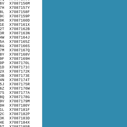
6V
X7087156M
7H
X7087157Y
8L
X7087158F
9C
X7087159P
0K
X7087160D
1E
X7087161X
2T
X7087162B
3R
X7087163N
4W
X7087164J
5A
X7087165Z
6G
X7087166S
7M
X7087167Q
8Y
X7087168V
9F
X7087169H
0P
X7087170L
1D
X7087171C
2X
X7087172K
3B
X7087173E
4N
X7087174T
5J
X7087175R
6Z
X7087176W
7S
X7087177A
8Q
X7087178G
9V
X7087179M
0H
X7087180Y
1L
X7087181F
2C
X7087182P
3K
X7087183D
4E
X7087184X
5T
X7087185B