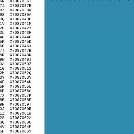
6N
X7087036T
7J
X7087037R
8Z
X7087038W
9S
X7087039A
0Q
X7087040G
1V
X7087041M
2H
X7087042Y
3L
X7087043F
4C
X7087044P
5K
X7087045D
6E
X7087046X
7T
X7087047B
8R
X7087048N
9W
X7087049J
0A
X7087050Z
1G
X7087051S
2M
X7087052Q
3Y
X7087053V
4F
X7087054H
5P
X7087055L
6D
X7087056C
7X
X7087057K
8B
X7087058E
9N
X7087059T
0J
X7087060R
1Z
X7087061W
2S
X7087062A
3Q
X7087063G
4V
X7087064M
5H
X7087065Y