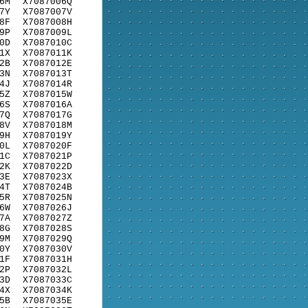
6M
X7087006Q
7Y
X7087007V
8F
X7087008H
9P
X7087009L
0D
X7087010C
1X
X7087011K
2B
X7087012E
3N
X7087013T
4J
X7087014R
5Z
X7087015W
6S
X7087016A
7Q
X7087017G
8V
X7087018M
9H
X7087019Y
0L
X7087020F
1C
X7087021P
2K
X7087022D
3E
X7087023X
4T
X7087024B
5R
X7087025N
6W
X7087026J
7A
X7087027Z
8G
X7087028S
9M
X7087029Q
0Y
X7087030V
1F
X7087031H
2P
X7087032L
3D
X7087033C
4X
X7087034K
5B
X7087035E