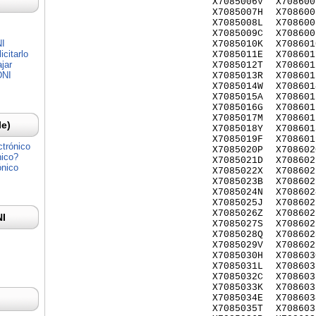
X7085006V
X708600
X7085007H
X708600
X7085008L
X708600
X7085009C
X708600
NI
X7085010K
X708601
citarlo
X7085011E
X708601
jar
X7085012T
X708601
DNI
X7085013R
X708601
X7085014W
X708601
X7085015A
X708601
X7085016G
X708601
X7085017M
X708601
Ie)
X7085018Y
X708601
X7085019F
X708601
ctrónico
X7085020P
X708602
nico?
X7085021D
X708602
ónico
X7085022X
X708602
X7085023B
X708602
X7085024N
X708602
X7085025J
X708602
X7085026Z
X708602
NI
X7085027S
X708602
X7085028Q
X708602
X7085029V
X708602
X7085030H
X708603
X7085031L
X708603
X7085032C
X708603
X7085033K
X708603
X7085034E
X708603
X7085035T
X708603