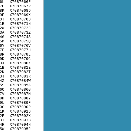
6L
X7087066F
7C
X7087067P
8K
X7087068D
9E
X7087069X
0T
X7087070B
1R
X7087071N
2W
X7087072J
3A
X7087073Z
4G
X7087074S
5M
X7087075Q
6Y
X7087076V
7F
X7087077H
8P
X7087078L
9D
X7087079C
0X
X7087080K
1B
X7087081E
2N
X7087082T
3J
X7087083R
4Z
X7087084W
5S
X7087085A
6Q
X7087086G
7V
X7087087M
8H
X7087088Y
9L
X7087089F
0C
X7087090P
1K
X7087091D
2E
X7087092X
3T
X7087093B
4R
X7087094N
5W
X7087095J