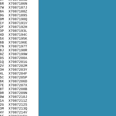
6R
X7087186N
7W
X7087187J
8A
X7087188Z
9G
X7087189S
0M
X7087190Q
1Y
X7087191V
2F
X7087192H
3P
X7087193L
4D
X7087194C
5X
X7087195K
6B
X7087196E
7N
X7087197T
8J
X7087198R
9Z
X7087199W
0S
X7087200A
1Q
X7087201G
2V
X7087202M
3H
X7087203Y
4L
X7087204F
5C
X7087205P
6K
X7087206D
7E
X7087207X
8T
X7087208B
9R
X7087209N
0W
X7087210J
1A
X7087211Z
2G
X7087212S
3M
X7087213Q
4Y
X7087214V