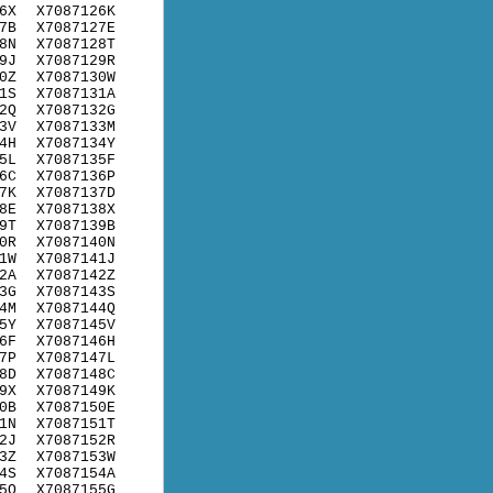
6X
X7087126K
7B
X7087127E
8N
X7087128T
9J
X7087129R
0Z
X7087130W
1S
X7087131A
2Q
X7087132G
3V
X7087133M
4H
X7087134Y
5L
X7087135F
6C
X7087136P
7K
X7087137D
8E
X7087138X
9T
X7087139B
0R
X7087140N
1W
X7087141J
2A
X7087142Z
3G
X7087143S
4M
X7087144Q
5Y
X7087145V
6F
X7087146H
7P
X7087147L
8D
X7087148C
9X
X7087149K
0B
X7087150E
1N
X7087151T
2J
X7087152R
3Z
X7087153W
4S
X7087154A
5Q
X7087155G