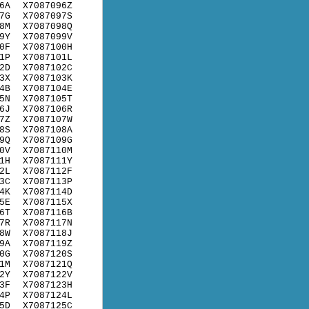
6A
X7087096Z
7G
X7087097S
8M
X7087098Q
9Y
X7087099V
0F
X7087100H
1P
X7087101L
2D
X7087102C
3X
X7087103K
4B
X7087104E
5N
X7087105T
6J
X7087106R
7Z
X7087107W
8S
X7087108A
9Q
X7087109G
0V
X7087110M
1H
X7087111Y
2L
X7087112F
3C
X7087113P
4K
X7087114D
5E
X7087115X
6T
X7087116B
7R
X7087117N
8W
X7087118J
9A
X7087119Z
0G
X7087120S
1M
X7087121Q
2Y
X7087122V
3F
X7087123H
4P
X7087124L
5D
X7087125C