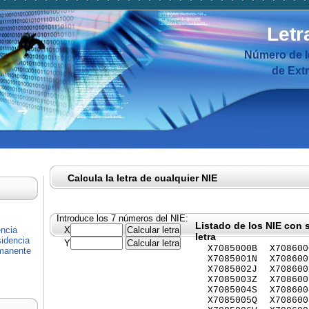
Letr
Número de I
de Ext
Calcula la letra de cualquier NIE
Introduce los 7 números del NIE:
Listado de los NIE con 
encia
X
letra
idencia
Y
X7085000B
X708600
rmanente
X7085001N
X708600
X7085002J
X708600
X7085003Z
X708600
X7085004S
X708600
X7085005Q
X708600