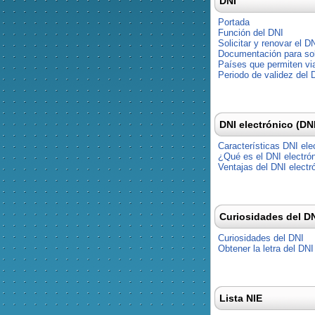
DNI
Portada
Función del DNI
Solicitar y renovar el D
Documentación para soli
Países que permiten via
Periodo de validez del 
DNI electrónico (DN
Características DNI ele
¿Qué es el DNI electró
Ventajas del DNI electr
Curiosidades del D
Curiosidades del DNI
Obtener la letra del DNI
Lista NIE