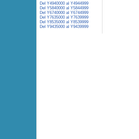
Del Y4940000 al Y4944999
Del Y5840000 al Y5844999
Del Y6740000 al Y6744999
Del Y7635000 al Y7639999
Del Y8535000 al Y8539999
Del Y9435000 al Y9439999