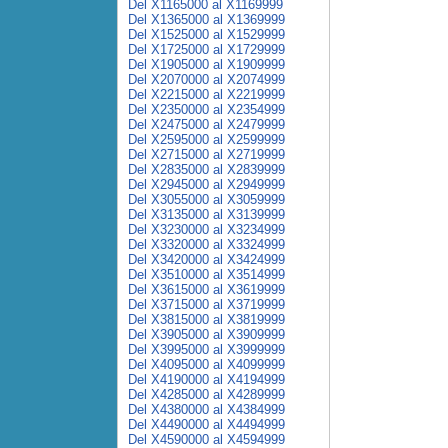
Del X1165000 al X1169999
Del X1365000 al X1369999
Del X1525000 al X1529999
Del X1725000 al X1729999
Del X1905000 al X1909999
Del X2070000 al X2074999
Del X2215000 al X2219999
Del X2350000 al X2354999
Del X2475000 al X2479999
Del X2595000 al X2599999
Del X2715000 al X2719999
Del X2835000 al X2839999
Del X2945000 al X2949999
Del X3055000 al X3059999
Del X3135000 al X3139999
Del X3230000 al X3234999
Del X3320000 al X3324999
Del X3420000 al X3424999
Del X3510000 al X3514999
Del X3615000 al X3619999
Del X3715000 al X3719999
Del X3815000 al X3819999
Del X3905000 al X3909999
Del X3995000 al X3999999
Del X4095000 al X4099999
Del X4190000 al X4194999
Del X4285000 al X4289999
Del X4380000 al X4384999
Del X4490000 al X4494999
Del X4590000 al X4594999