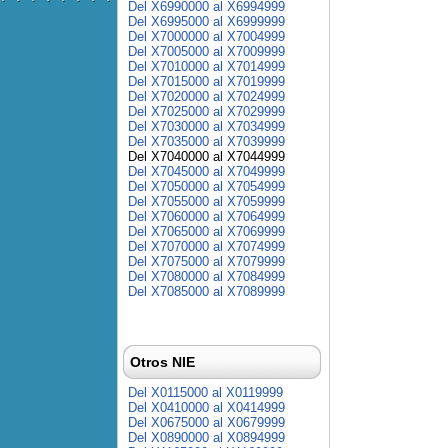
Del X6990000 al X6994999
Del X6995000 al X6999999
Del X7000000 al X7004999
Del X7005000 al X7009999
Del X7010000 al X7014999
Del X7015000 al X7019999
Del X7020000 al X7024999
Del X7025000 al X7029999
Del X7030000 al X7034999
Del X7035000 al X7039999
Del X7040000 al X7044999
Del X7045000 al X7049999
Del X7050000 al X7054999
Del X7055000 al X7059999
Del X7060000 al X7064999
Del X7065000 al X7069999
Del X7070000 al X7074999
Del X7075000 al X7079999
Del X7080000 al X7084999
Del X7085000 al X7089999
Otros NIE
Del X0115000 al X0119999
Del X0410000 al X0414999
Del X0675000 al X0679999
Del X0890000 al X0894999