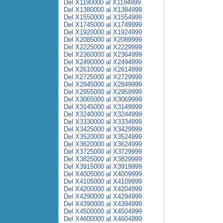
Del X1190000 al X1194999
Del X1380000 al X1384999
Del X1550000 al X1554999
Del X1745000 al X1749999
Del X1920000 al X1924999
Del X2085000 al X2089999
Del X2225000 al X2229999
Del X2360000 al X2364999
Del X2490000 al X2494999
Del X2610000 al X2614999
Del X2725000 al X2729999
Del X2845000 al X2849999
Del X2955000 al X2959999
Del X3065000 al X3069999
Del X3145000 al X3149999
Del X3240000 al X3244999
Del X3330000 al X3334999
Del X3425000 al X3429999
Del X3520000 al X3524999
Del X3620000 al X3624999
Del X3725000 al X3729999
Del X3825000 al X3829999
Del X3915000 al X3919999
Del X4005000 al X4009999
Del X4105000 al X4109999
Del X4200000 al X4204999
Del X4290000 al X4294999
Del X4390000 al X4394999
Del X4500000 al X4504999
Del X4600000 al X4604999