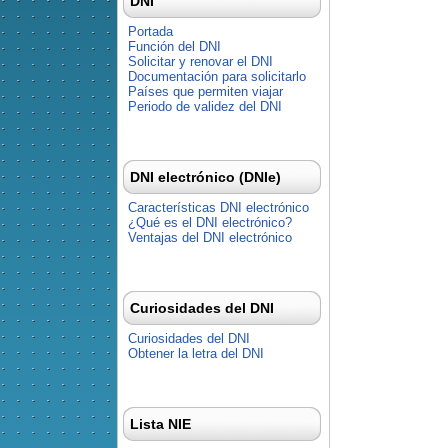
DNI
Portada
Función del DNI
Solicitar y renovar el DNI
Documentación para solicitarlo
Países que permiten viajar
Periodo de validez del DNI
DNI electrónico (DNIe)
Características DNI electrónico
¿Qué es el DNI electrónico?
Ventajas del DNI electrónico
Curiosidades del DNI
Curiosidades del DNI
Obtener la letra del DNI
Lista NIE